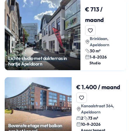
€ 713 /
maand
Brinklaan,
Apeldoorn
30 m²
1-8-2026
Lichte studio met dakterras in
Studio
hartje Apeldoorn
€ 1.400 / maand
Kanaalstraat 364,
Apeldoorn
2
73 m²
10-9-2026
Bovenste etage met balkon
Appartement
aan het kanaal