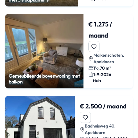
€ 1.275 /
maand
Malkenschoten,
Apeldoorn
1
70 m²
1-9-2026
Gemeubileerde bovenwoning met
Huis
balkon
€ 2.500 / maand
Badhuisweg 40,
Apeldoorn