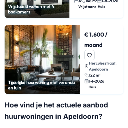
4
148 m²
1-8-2026
Vrijstaand wonen met 4
Vrijstaand Huis
badkamers
€ 1.600 /
maand
Herculesstraat,
Apeldoorn
122 m²
1-1-2026
Tijdelijke huurwoning met veranda
Huis
en tuin
Hoe vind je het actuele aanbod
huurwoningen in Apeldoorn?