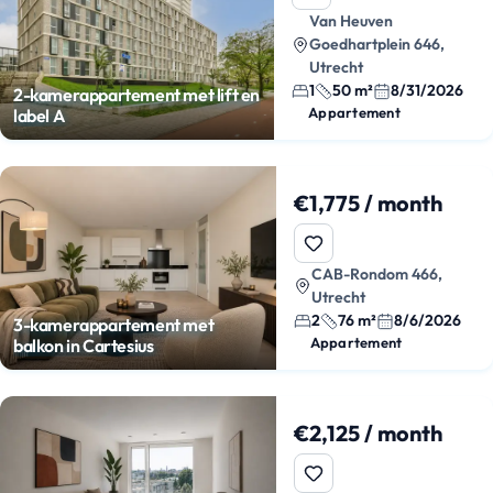
Van Heuven
Goedhartplein 646,
Utrecht
1
50 m²
8/31/2026
2-kamerappartement met lift en
Appartement
label A
€1,775 / month
CAB-Rondom 466,
Utrecht
2
76 m²
8/6/2026
3-kamerappartement met
Appartement
balkon in Cartesius
€2,125 / month