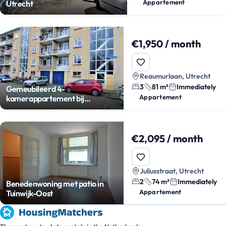
Appartement
Utrecht
€1,950 / month
Reaumurlaan, Utrecht
3
81 m²
Immediately
Gemeubileerd 4-
Appartement
kamerappartement bij
Julianapark
€2,095 / month
Juliusstraat, Utrecht
2
74 m²
Immediately
Benedenwoning met patio in
Appartement
Tuinwijk-Oost