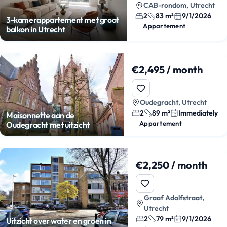
CAB-rondom, Utrecht
2
83 m²
9/1/2026
3-kamerappartement met groot
Appartement
balkon in Utrecht
€2,495 / month
Oudegracht, Utrecht
2
89 m²
Immediately
Maisonnette aan de
Appartement
Oudegracht met uitzicht
€2,250 / month
Graaf Adolfstraat,
Utrecht
2
79 m²
9/1/2026
Uitzicht over water en groen in