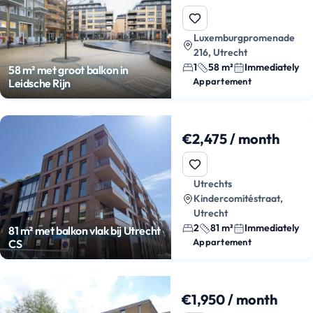
Luxemburgpromenade
216, Utrecht
1
58 m²
Immediately
58 m² met groot balkon in
Appartement
Leidsche Rijn
€2,475 / month
Utrechts
Kindercomitéstraat,
Utrecht
2
81 m²
Immediately
81 m² met balkon vlak bij Utrecht
Appartement
CS
€1,950 / month