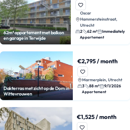
Oscar
Hammersteinstraat,
Utrecht
2
62 m²
Immediately
62m² appartement met balkon
Appartement
en garage in Terwijde
€2,795 / month
Marmerplein, Utrecht
3
88 m²
9/1/2026
Dakterras met zicht op de Dom in
Appartement
Wittevrouwen
€1,525 / month