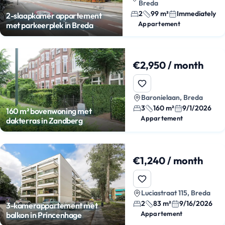
Breda
2
99 m²
Immediately
2-slaapkamer appartement
Appartement
met parkeerplek in Breda
€2,950 / month
Baronielaan, Breda
3
160 m²
9/1/2026
160 m² bovenwoning met
Appartement
dakterras in Zandberg
€1,240 / month
Luciastraat 115, Breda
2
83 m²
9/16/2026
3-kamerappartement met
Appartement
balkon in Princenhage