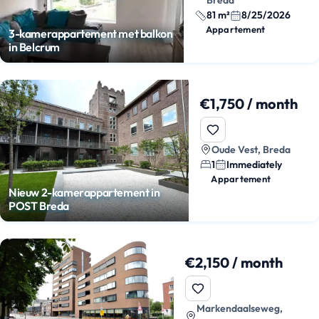
Breda
81 m²
8/25/2026
Appartement
3-kamerappartement met balkon
in Belcrum
€1,750 / month
Oude Vest, Breda
1
Immediately
Appartement
Nieuw 2-kamerappartement in
POST Breda
€2,150 / month
Markendaalseweg,