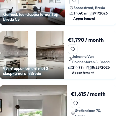
Spoorstraat, Breda
1
40 m²
9/1/2026
Gemeubileerd appartement bij
Appartement
Breda CS
€1,790 / month
Johanna Van
Polanentoren 8, Breda
2
99 m²
8/28/2026
99 m² appartement met 2
Appartement
slaapkamers in Breda
€1,615 / month
Stationslaan 70,