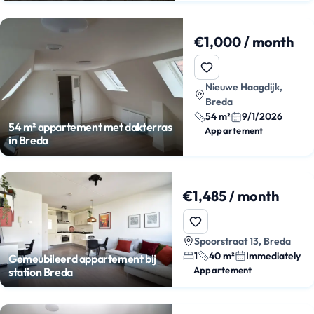
€1,000 / month
Nieuwe Haagdijk,
Breda
54 m²
9/1/2026
54 m² appartement met dakterras
Appartement
in Breda
€1,485 / month
Spoorstraat 13, Breda
1
40 m²
Immediately
Gemeubileerd appartement bij
Appartement
station Breda