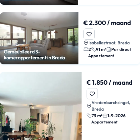
€ 2.300 / maand
Isabellastraat, Breda
2
91 m²
Per direct
Gemeubileerd 3-
Appartement
kamerappartement in Breda
€ 1.850 / maand
Vredenburchsingel,
Breda
73 m²
1-9-2026
Appartement