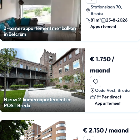
Stationslaan 70,
Breda
81 m²
25-8-2026
Appartement
3-kamerappartement met balkon
in Belcrum
€ 1.750 /
maand
Oude Vest, Breda
1
Per direct
Nieuw 2-kamerappartement in
Appartement
POST Breda
€ 2.150 / maand