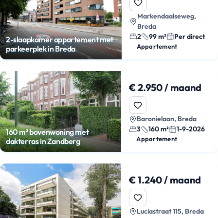
Markendaalseweg,
Breda
2
99 m²
Per direct
2-slaapkamer appartement met
Appartement
parkeerplek in Breda
€ 2.950 / maand
Baronielaan, Breda
3
160 m²
1-9-2026
160 m² bovenwoning met
Appartement
dakterras in Zandberg
€ 1.240 / maand
Luciastraat 115, Breda