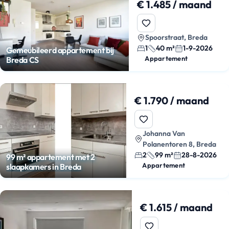
€ 1.485 / maand
Spoorstraat, Breda
1
40 m²
1-9-2026
Gemeubileerd appartement bij
Appartement
Breda CS
€ 1.790 / maand
Johanna Van
Polanentoren 8, Breda
2
99 m²
28-8-2026
99 m² appartement met 2
Appartement
slaapkamers in Breda
€ 1.615 / maand