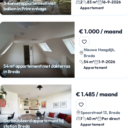
2
83 m²
16-9-2026
3-kamerappartement met
Appartement
balkon in Princenhage
€ 1.000 / maand
Nieuwe Haagdijk,
Breda
54 m²
1-9-2026
54 m² appartement met dakterras
Appartement
in Breda
€ 1.485 / maand
Spoorstraat 13, Breda
1
40 m²
Per direct
Gemeubileerd appartement bij
Appartement
station Breda