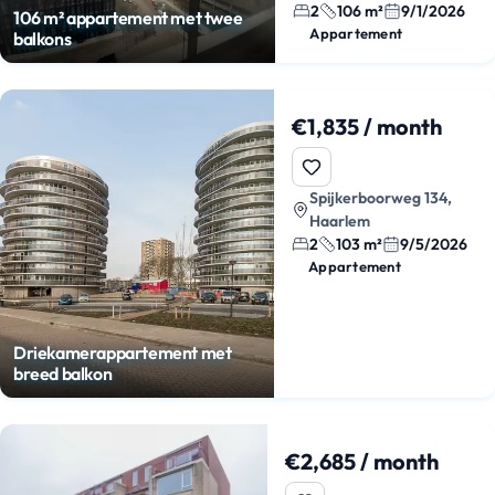
2
106 m²
9/1/2026
106 m² appartement met twee
Appartement
balkons
€1,835 / month
Spijkerboorweg 134,
Haarlem
2
103 m²
9/5/2026
Appartement
Driekamerappartement met
breed balkon
€2,685 / month