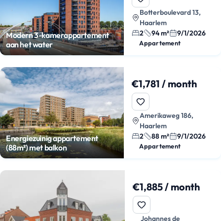
Botterboulevard 13,
Haarlem
2
94 m²
9/1/2026
Modern 3-kamerappartement
Appartement
aan het water
€1,781 / month
Amerikaweg 186,
Haarlem
2
88 m²
9/1/2026
Energiezuinig appartement
Appartement
(88m²) met balkon
€1,885 / month
Johannes de