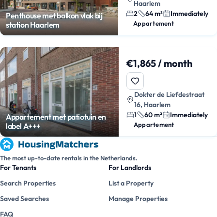
Haarlem
2
64 m²
Immediately
Penthouse met balkon vlak bij
Appartement
station Haarlem
€1,865 / month
Dokter de Liefdestraat
16, Haarlem
1
60 m²
Immediately
Appartement met patiotuin en
Appartement
label A+++
The most up-to-date rentals in the Netherlands.
For Tenants
For Landlords
Search Properties
List a Property
Saved Searches
Manage Properties
FAQ