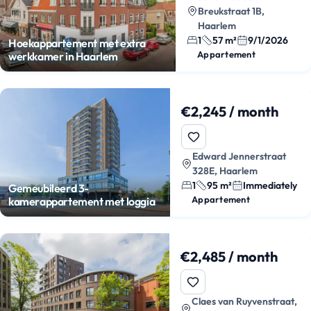
Breukstraat 1B,
Haarlem
1
57 m²
9/1/2026
Hoekappartement met extra
Appartement
werkkamer in Haarlem
€2,245 / month
Edward Jennerstraat
328E, Haarlem
1
95 m²
Immediately
Gemeubileerd 3-
Appartement
kamerappartement met loggia
€2,485 / month
Claes van Ruyvenstraat,