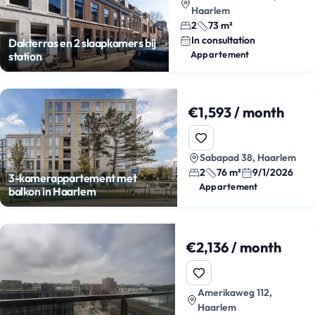
Haarlem
2
73 m²
In consultation
Dakterras en 2 slaapkamers bij
Appartement
station
€1,593 / month
Sabapad 38, Haarlem
2
76 m²
9/1/2026
3-kamerappartement met
Appartement
balkon in Haarlem
€2,136 / month
Amerikaweg 112,
Haarlem