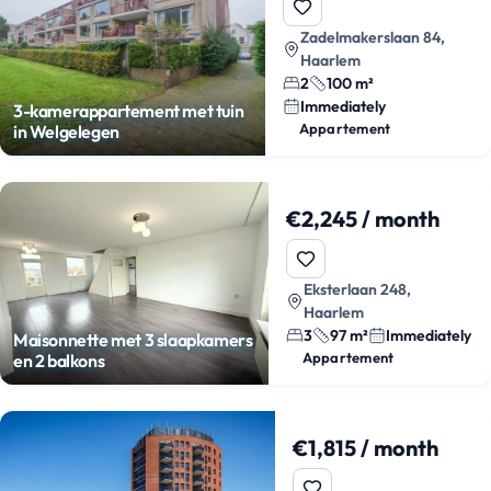
Zadelmakerslaan 84,
Haarlem
2
100 m²
Immediately
3-kamerappartement met tuin
Appartement
in Welgelegen
€2,245 / month
Eksterlaan 248,
Haarlem
3
97 m²
Immediately
Maisonnette met 3 slaapkamers
Appartement
en 2 balkons
€1,815 / month