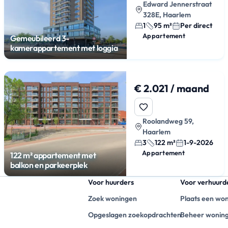
Edward Jennerstraat
328E, Haarlem
1
95 m²
Per direct
Appartement
Gemeubileerd 3-
kamerappartement met loggia
€ 2.021 / maand
Roolandweg 59,
Haarlem
3
122 m²
1-9-2026
Appartement
122 m² appartement met
balkon en parkeerplek
Voor huurders
Voor verhuurd
Zoek woningen
Plaats een wo
Opgeslagen zoekopdrachten
Beheer wonin