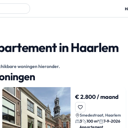
H
partement in Haarlem
eschikbare woningen hieronder.
woningen
€ 2.800 / maand
Smedestraat, Haarlem
3
100 m²
7-9-2026
Appartement