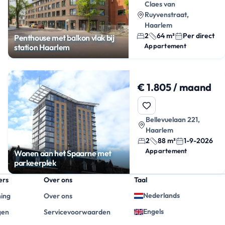
Claes van
Ruyvenstraat,
Haarlem
2
64 m²
Per direct
Penthouse met balkon vlak bij
Appartement
station Haarlem
€ 1.805 / maand
Bellevuelaan 221,
Haarlem
2
88 m²
1-9-2026
Appartement
Wonen aan het Spaarne met
parkeerplek
ers
Over ons
Taal
Nederlands
ning
Over ons
Engels
gen
Servicevoorwaarden