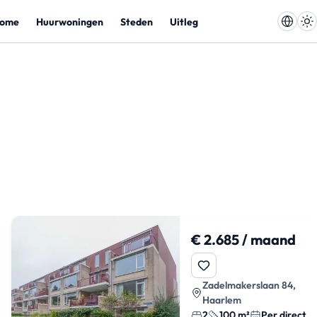
ome
Huurwoningen
Steden
Uitleg
€ 2.685 / maand
Zadelmakerslaan 84,
Haarlem
2
100 m²
Per direct