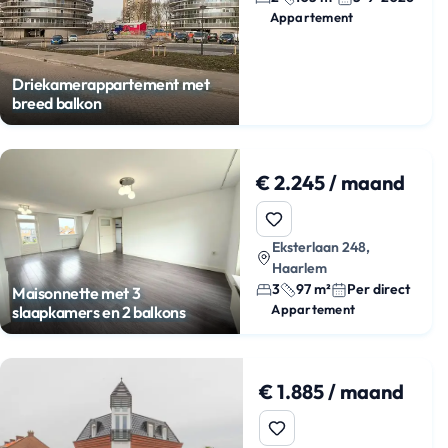
Appartement
Driekamerappartement met
breed balkon
€ 2.245 / maand
Eksterlaan 248,
Haarlem
3
97 m²
Per direct
Maisonnette met 3
Appartement
slaapkamers en 2 balkons
€ 1.885 / maand