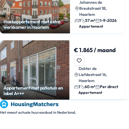
Johannes de
Breukstraat 1B,
Haarlem
1
57 m²
1-9-2026
Hoekappartement met extra
Appartement
werkkamer in Haarlem
€ 1.865 / maand
Dokter de
Liefdestraat 16,
Haarlem
1
60 m²
Per direct
Appartement met patiotuin en
Appartement
label A+++
Het meest actuele huuraanbod in Nederland.