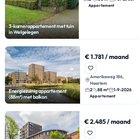
Appartement
3-kamerappartement met tuin
in Welgelegen
€ 1.781 / maand
Amerikaweg 186,
Haarlem
2
88 m²
1-9-2026
Energiezuinig appartement
Appartement
(88m²) met balkon
€ 2.485 / maand