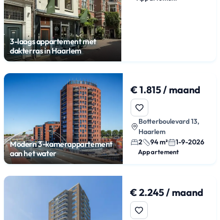
3-laags appartement met
dakterras in Haarlem
€ 1.815 / maand
Botterboulevard 13,
Haarlem
2
94 m²
1-9-2026
Modern 3-kamerappartement
Appartement
aan het water
€ 2.245 / maand