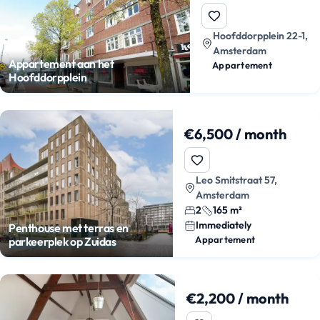
Hoofddorpplein 22-1,
Amsterdam
Appartement aan het
Appartement
Hoofddorpplein
€6,500 / month
Leo Smitstraat 57,
Amsterdam
2
165 m²
Immediately
Penthouse met terras en
Appartement
parkeerplek op Zuidas
€2,200 / month