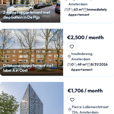
Amsterdam
1
63 m²
Immediately
2-kamer appartement met
Appartement
diep balkon in De Pijp
€2,500 / month
Insulindeweg,
Amsterdam
0
49 m²
8/31/2026
Driekamerappartement met
Appartement
label A in Oost
€1,706 / month
Pierre Lallementstraat
724, Amsterdam