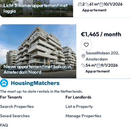
2
61 m²
10/1/2026
Licht 3-kamerappartement met
Appartement
loggia
€1,465 / month
Sausalitolaan 202,
Amsterdam
54 m²
9/1/2026
Nieuw appartement met balkon in
Appartement
Amsterdam Noord
The most up-to-date rentals in the Netherlands.
For Tenants
For Landlords
Search Properties
List a Property
Saved Searches
Manage Properties
FAQ