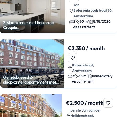
Jan
Boterenbroodstraat 76,
Amsterdam
2
70 m²
8/18/2026
2-slaapkamer met balkon op
Appartement
Cruquius
€2,350 / month
Kinkerstraat,
Amsterdam
2
65 m²
Immediately
Gemeubileerd 2-
Appartement
slaapkamerappartement met
balkon
€2,500 / month
Eerste Jan van der
Heijdenstraat,