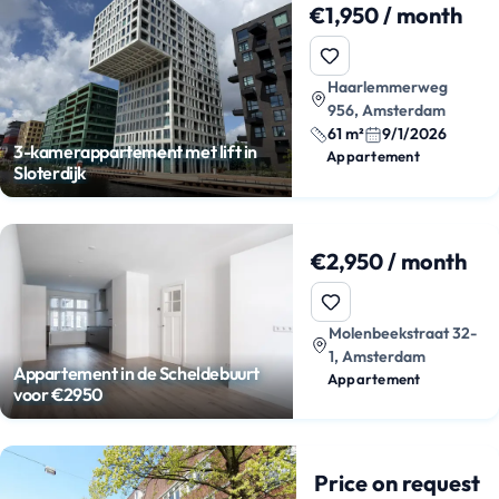
€1,950 / month
Haarlemmerweg
956, Amsterdam
61 m²
9/1/2026
3-kamerappartement met lift in
Appartement
Sloterdijk
€2,950 / month
Molenbeekstraat 32-
1, Amsterdam
Appartement in de Scheldebuurt
Appartement
voor €2950
Price on request