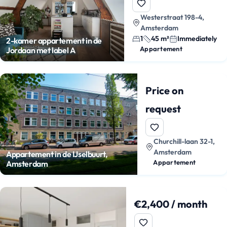
Westerstraat 198-4,
Amsterdam
1
45 m²
Immediately
2-kamer appartement in de
Appartement
Jordaan met label A
Price on
request
Churchill-laan 32-1,
Amsterdam
Appartement in de IJselbuurt,
Appartement
Amsterdam
€2,400 / month