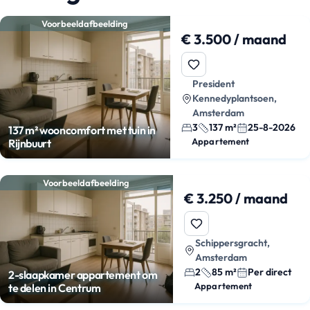
Voorbeeldafbeelding
€ 3.500 / maand
President
Kennedyplantsoen,
Amsterdam
3
137 m²
25-8-2026
137 m² wooncomfort met tuin in
Appartement
Rijnbuurt
Voorbeeldafbeelding
€ 3.250 / maand
Schippersgracht,
Amsterdam
2
85 m²
Per direct
2-slaapkamer appartement om
Appartement
te delen in Centrum