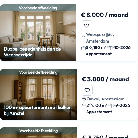
Voorbeeldafbeelding
€ 8.000 / maand
Weesperzijde,
Amsterdam
5
180 m²
1-10-2026
Dubbel benedenhuis aan de
Appartement
Weesperzijde
Voorbeeldafbeelding
€ 3.000 / maand
Omval, Amsterdam
2
100 m²
1-9-2026
100 m² appartement met balkon
Appartement
bij Amstel
Voorbeeldafbeelding
€ 3.750 / maand