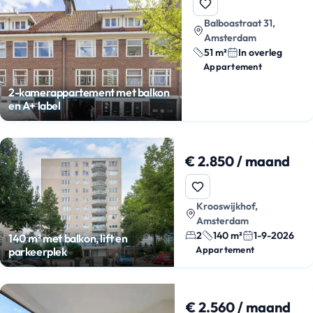
Balboastraat 31,
Amsterdam
51 m²
In overleg
Appartement
2-kamerappartement met balkon
en A+ label
€ 2.850 / maand
Krooswijkhof,
Amsterdam
2
140 m²
1-9-2026
140 m² met balkon, lift en
Appartement
parkeerplek
€ 2.560 / maand