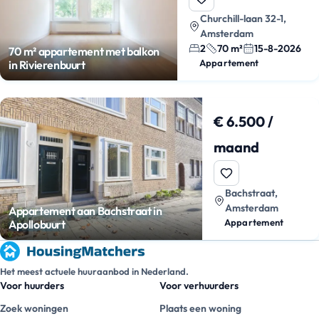
Churchill-laan 32-1,
Amsterdam
2
70 m²
15-8-2026
70 m² appartement met balkon
Appartement
in Rivierenbuurt
€ 6.500 /
maand
Bachstraat,
Amsterdam
Appartement aan Bachstraat in
Appartement
Apollobuurt
Het meest actuele huuraanbod in Nederland.
Voor huurders
Voor verhuurders
Zoek woningen
Plaats een woning