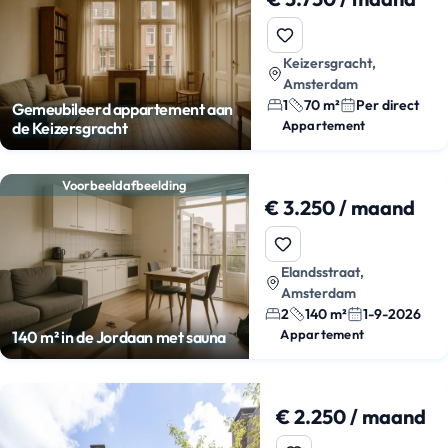
Keizersgracht,
Amsterdam
1
70 m²
Per direct
Gemeubileerd appartement aan
Appartement
de Keizersgracht
Voorbeeldafbeelding
€ 3.250 / maand
Elandsstraat,
Amsterdam
2
140 m²
1-9-2026
Appartement
140 m² in de Jordaan met sauna
€ 2.250 / maand