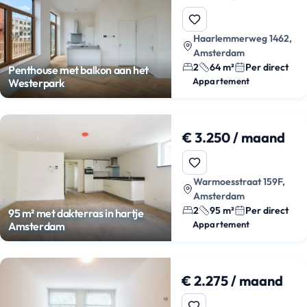
Haarlemmerweg 1462,
Amsterdam
2
64 m²
Per direct
Penthouse met balkon aan het
Appartement
Westerpark
€ 3.250 / maand
Warmoesstraat 159F,
Amsterdam
2
95 m²
Per direct
95 m² met dakterras in hartje
Appartement
Amsterdam
€ 2.275 / maand