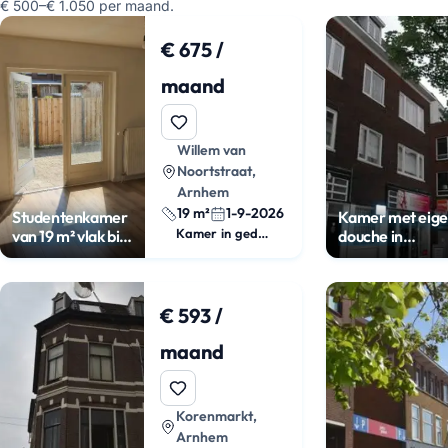
€ 500–€ 1.050 per maand.
€ 675 /
maand
Willem van
Noortstraat,
Arnhem
19 m²
1-9-2026
Studentenkamer
Kamer met eig
Kamer in gedeeld appartement
van 19 m² vlak bij
douche in
centrum
Spijkerkwartier
€ 593 /
maand
Korenmarkt,
Arnhem