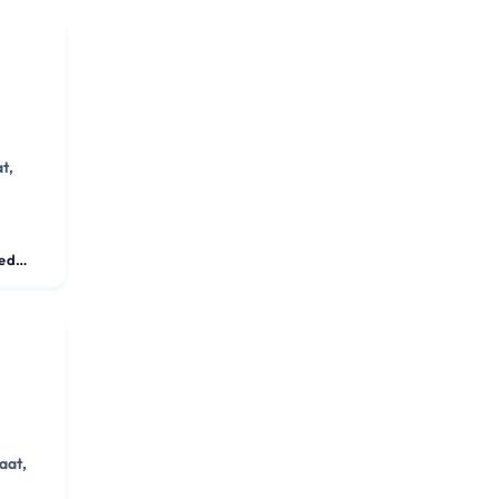
t,
Kamer in gedeeld appartement
aat,