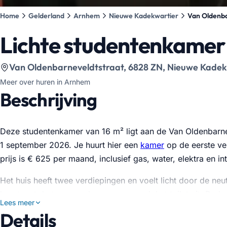
Home
Gelderland
Arnhem
Nieuwe Kadekwartier
Van Oldenba
Lichte studentenkamer
Bekijk locatie op kaart
:
Van Oldenbarneveldtstraat, 6828 ZN, Nieuwe Kadek
Meer over huren in Arnhem
Beschrijving
Deze studentenkamer van 16 m² ligt aan de Van Oldenbarne
1 september 2026. Je huurt hier een
kamer
op de eerste ve
prijs is € 625 per maand, inclusief gas, water, elektra en i
Het huis heeft twee verdiepingen en voelt licht door de neu
loopt met de trap naar boven, waar ook het toilet zit. De k
Lees meer
Details