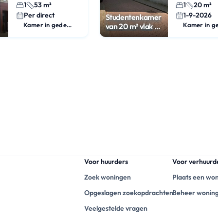
1
53 m²
1
20 m²
Per direct
1-9-2026
Studentenkamer
Kamer in gedeeld appartement
van 20 m² vlak bij
station
Voor huurders
Voor verhuurd
Zoek woningen
Plaats een wo
Opgeslagen zoekopdrachten
Beheer wonin
Veelgestelde vragen