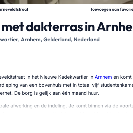
Toevoegen aan favori
rneveldtstraat
 met dakterras in Arnh
wartier, Arnhem, Gelderland, Nederland
veldtstraat in het Nieuwe Kadekwartier in
Arnhem
en komt v
rdieping van een bovenhuis met in totaal vijf studentenkam
nternet. De borg is gelijk aan één maand huur.
trale afwerking en de indeling. Je komt binnen via de voort
euken is modern en praktisch ingericht, met houtkleurige ka