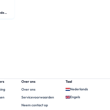
Kamer in gedeeld appartement
ers
Over ons
Taal
Nederlands
ning
Over ons
Engels
gen
Servicevoorwaarden
Neem contact op