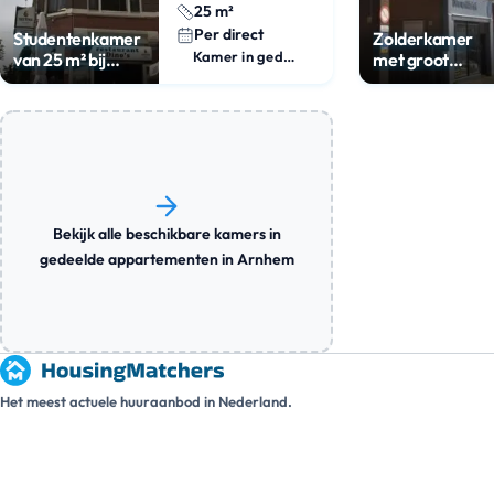
25 m²
Per direct
Studentenkamer
Zolderkamer
Kamer in gedeeld appartement
van 25 m² bij
met groot
station
dakterras
Bekijk alle beschikbare kamers in
gedeelde appartementen in Arnhem
Het meest actuele huuraanbod in Nederland.