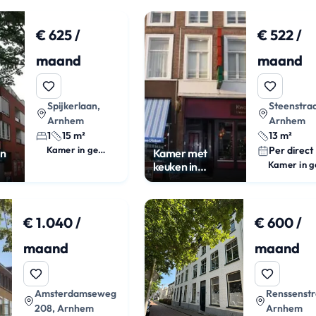
€ 625 /
€ 522 /
maand
maand
Spijkerlaan,
Steenstraa
Arnhem
Arnhem
1
15 m²
13 m²
Kamer in gedeeld appartement
Per direct
en
Kamer met
keuken in
Steenstraat
€ 1.040 /
€ 600 /
maand
maand
Amsterdamseweg
Renssenstr
208, Arnhem
Arnhem