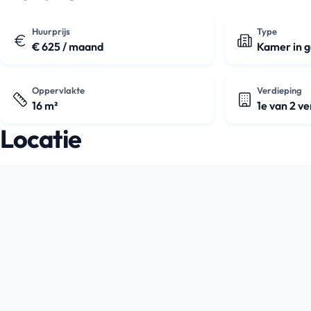
Huurprijs
Type
€ 625 / maand
Kamer in 
Oppervlakte
Verdieping
16 m²
1e van 2 v
Locatie