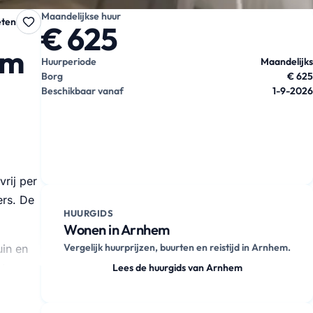
Maandelijkse huur
eten
€ 625
em
Huurperiode
Maandelijks
Borg
€ 625
Beschikbaar vanaf
1-9-2026
rij per
ers. De
HUURGIDS
Wonen in Arnhem
Vergelijk huurprijzen, buurten en reistijd in Arnhem.
uin en
sten, …
Lees de huurgids van Arnhem