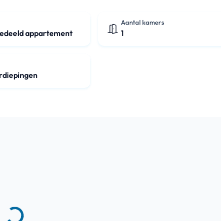
Aantal kamers
gedeeld appartement
1
erdiepingen