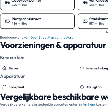
Cobercokwartier
van Oldeb
245 m
·
Bus
381 m
·
Bus
Toon op de kaart
Toon op de ka
Rietgrachtstraat
Stadskant
486 m
·
Bus
517 m
·
Bus
Toon op de kaart
Toon op de ka
T
Buurtgegevens van
OpenStreetMap contributors
Voorzieningen & apparatuur
Kenmerken
Terras
Internet inbe
Apparatuur
Kookplaat
Afzuigkap
Vergelijkbare beschikbare 
Vergelijkbare kamers in gedeelde appartementen in
Arnhem
kosten 