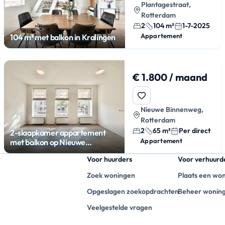
Plantagestraat,
Rotterdam
2
104 m²
1-7-2025
Appartement
104 m² met balkon in Kralingen
€ 1.800 / maand
Nieuwe Binnenweg,
Rotterdam
2
65 m²
Per direct
2-slaapkamer appartement
Appartement
met balkon op Nieuwe
Binnenweg
Voor huurders
Voor verhuurd
Zoek woningen
Plaats een wo
Opgeslagen zoekopdrachten
Beheer wonin
Veelgestelde vragen