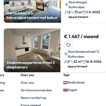
Noordsingel,
Rotterdam
2
73 m²
1-5-2025
Gemeubileerd 3-
Appartement
kamerappartement met balkon
€ 1.467 / maand
Noordmolenstraat 17,
Rotterdam
2
52 m²
16-8-2026
Studentenappartement met 2
Appartement
slaapkamers
ers
Over ons
Taal
Nederlands
ning
Over ons
Engels
gen
Servicevoorwaarden
Neem contact op
Privacybeleid