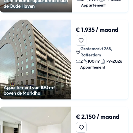
Licht 3-kamerappartement aan
Appartement
de Oude Haven
€ 1.935 / maand
Grotemarkt 268,
Rotterdam
2
100 m²
1-9-2026
Appartement
Appartement van 100 m²
boven de Markthal
€ 2.150 / maand