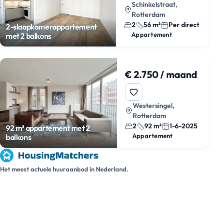
Schinkelstraat,
Rotterdam
2
56 m²
Per direct
2-slaapkamerappartement
Appartement
met 2 balkons
€ 2.750 / maand
Westersingel,
Rotterdam
2
92 m²
1-6-2025
92 m² appartement met 2
Appartement
balkons
Het meest actuele huuraanbod in Nederland.