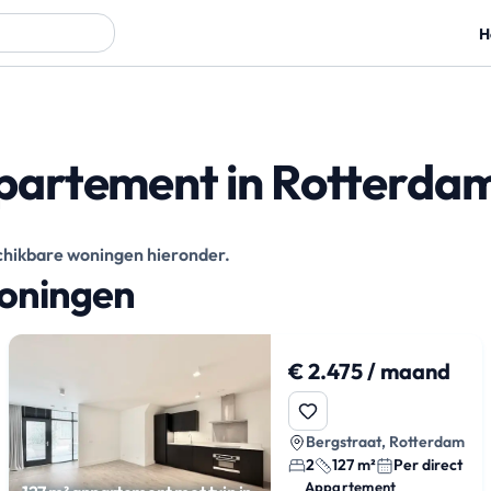
H
partement in Rotterda
eschikbare woningen hieronder.
woningen
€ 2.475 / maand
Bergstraat, Rotterdam
2
127 m²
Per direct
Appartement