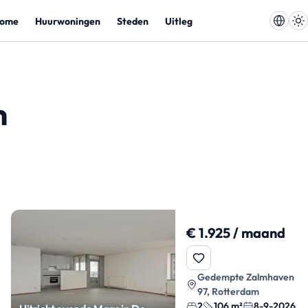
ome
Huurwoningen
Steden
Uitleg
m
€ 1.925 / maand
Gedempte Zalmhaven
97, Rotterdam
2
106 m²
8-9-2026