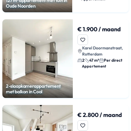
127 m² appartement met tuin in
Oude Noorden
€ 1.900 / maand
Karel Doormanstraat,
Rotterdam
2
47 m²
Per direct
Appartement
2-slaapkamerappartement
met balkon in Cool
€ 2.800 / maand