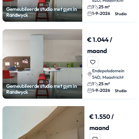
62D, Maastricht
1
25 m²
Gemeubileerde studio met gym in
1-9-2026
Studio
Randwyck
€ 1.044 /
maand
Endepolsdomein
54D, Maastricht
1
25 m²
Gemeubileerde studio met gym in
1-9-2026
Studio
Randwyck
€ 1.550 /
maand