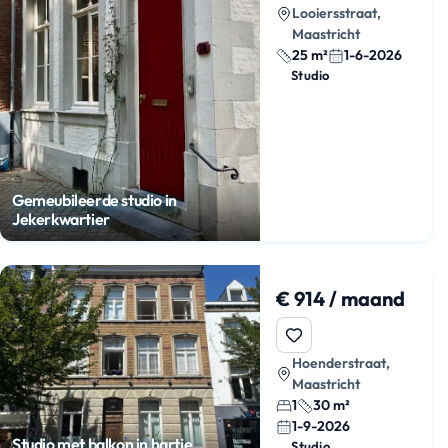
Looiersstraat,
Maastricht
25 m²
1-6-2026
Studio
Gemeubileerde studio in
Jekerkwartier
€ 914 / maand
Hoenderstraat,
Maastricht
1
30 m²
1-9-2026
Studio met balkon in hartje
Studio