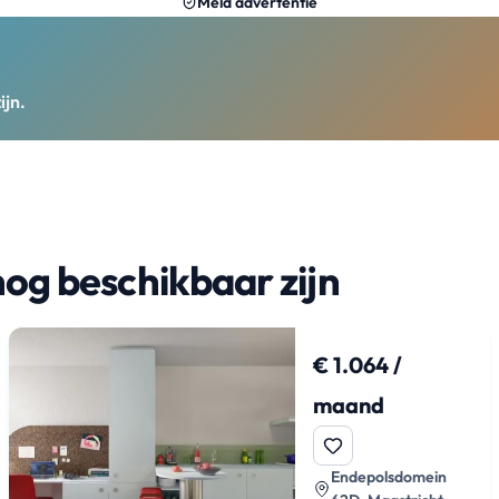
Meld advertentie
ijn.
nog beschikbaar zijn
€ 1.064 /
maand
Endepolsdomein