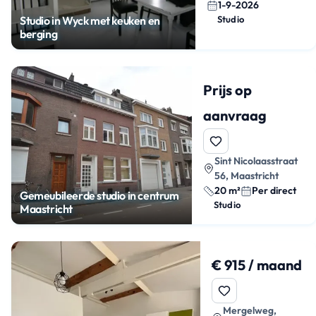
1-9-2026
Studio in Wyck met keuken en
Studio
berging
Prijs op
aanvraag
Sint Nicolaasstraat
56, Maastricht
20 m²
Per direct
Gemeubileerde studio in centrum
Studio
Maastricht
€ 915 / maand
Mergelweg,