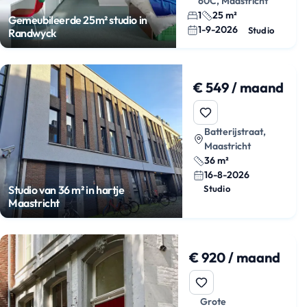
60C, Maastricht
1
25 m²
Gemeubileerde 25m² studio in
1-9-2026
Studio
Randwyck
€ 549 / maand
Batterijstraat,
Maastricht
36 m²
16-8-2026
Studio van 36 m² in hartje
Studio
Maastricht
€ 920 / maand
Grote