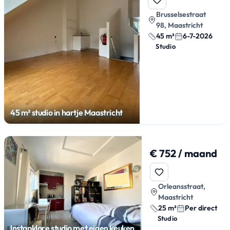
Brusselsestraat
98, Maastricht
45 m²
6-7-2026
Studio
45 m² studio in hartje Maastricht
€ 752 / maand
Orleansstraat,
Maastricht
25 m²
Per direct
Studio
Instapklare studio met eigen keuken