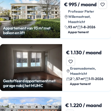
€ 995 / maand
Professor Pieter
Willemsstraat,
Maastricht
93 m²
1-8-2026
Appartement van 93 m² met
Appartement
balkon en lift
€ 1.130 / maand
Erasmusdomein,
Maastricht
2
57 m²
1-11-2026
Gestoffeerd appartement met
Appartement
garage nabij het MUMC
€ 1.220 / maand