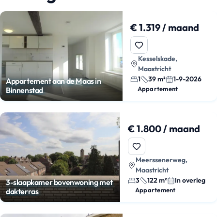
€ 1.319 / maand
Kesselskade,
Maastricht
1
39 m²
1-9-2026
Appartement aan de Maas in
Appartement
Binnenstad
€ 1.800 / maand
Meerssenerweg,
Maastricht
3
122 m²
In overleg
3-slaapkamer bovenwoning met
Appartement
dakterras