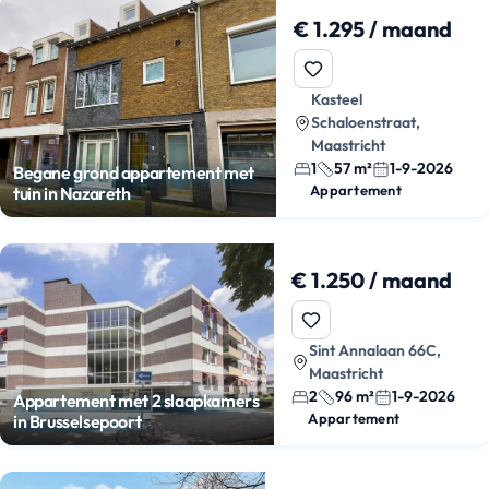
€ 1.295 / maand
Kasteel
Schaloenstraat,
Maastricht
1
57 m²
1-9-2026
Begane grond appartement met
Appartement
tuin in Nazareth
€ 1.250 / maand
Sint Annalaan 66C,
Maastricht
2
96 m²
1-9-2026
Appartement met 2 slaapkamers
Appartement
in Brusselsepoort