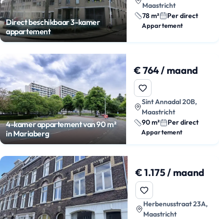
Maastricht
78 m²
Per direct
Direct beschikbaar 3-kamer
Appartement
appartement
€ 764 / maand
Sint Annadal 20B,
Maastricht
90 m²
Per direct
4-kamer appartement van 90 m²
Appartement
in Mariaberg
€ 1.175 / maand
Herbenusstraat 23A,
Maastricht