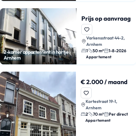
Prijs op aanvraag
Varkensstraat 44-2,
Arnhem
1
50 m²
1-8-2026
2-kamer appartement in hartje
Appartement
Arnhem
€ 2.000 / maand
Kortestraat 19-1,
Arnhem
2
70 m²
Per direct
Appartement