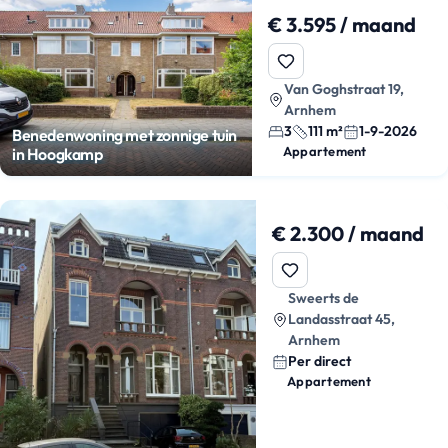
€ 3.595 / maand
Van Goghstraat 19,
Arnhem
3
111 m²
1-9-2026
Benedenwoning met zonnige tuin
Appartement
in Hoogkamp
€ 2.300 / maand
Sweerts de
Landasstraat 45,
Arnhem
Per direct
Appartement