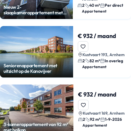
2
40 m²
Per direct
Nieuw 2-
Appartement
slaapkamerappartement met
airco
€ 932 / maand
Kustvaart 193, Arnhem
2
82 m²
In overleg
Seniorenappartement met
Appartement
uitzicht op de Kanovijver
€ 932 / maand
Kustvaart 169, Arnhem
2
92 m²
1-9-2026
3-kamerappartement van 92 m²
Appartement
met balkon