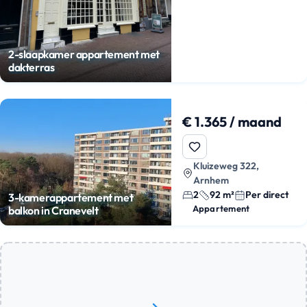
2-slaapkamer appartement met
dakterras
€ 1.365 / maand
Kluizeweg 322,
Arnhem
2
92 m²
Per direct
3-kamerappartement met
Appartement
balkon in Cranevelt