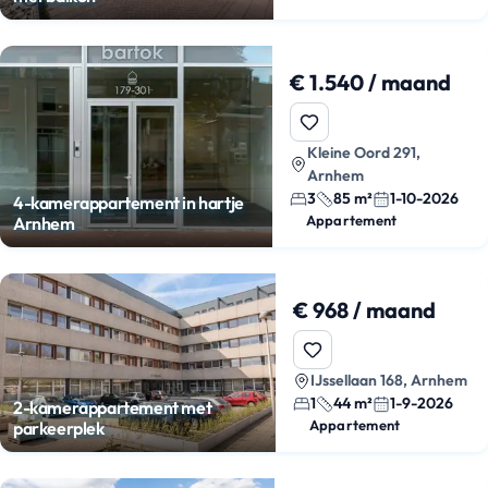
€ 1.540 / maand
Kleine Oord 291,
Arnhem
3
85 m²
1-10-2026
4-kamerappartement in hartje
Appartement
Arnhem
€ 968 / maand
IJssellaan 168, Arnhem
1
44 m²
1-9-2026
2-kamerappartement met
Appartement
parkeerplek