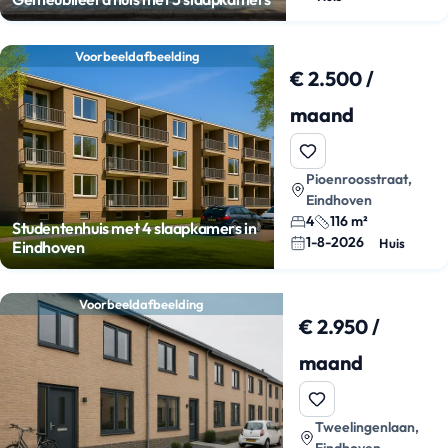
Voorbeeldafbeelding
€ 2.500 /
maand
Pioenroosstraat,
Eindhoven
4
116 m²
Studentenhuis met 4 slaapkamers in
1-8-2026
Huis
Eindhoven
Voorbeeldafbeelding
€ 2.950 /
maand
Tweelingenlaan,