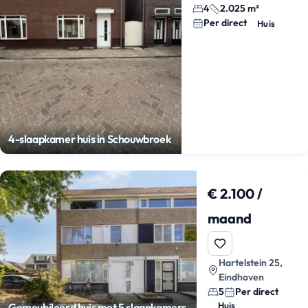
4
2.025 m²
Per direct
Huis
4-slaapkamer huis in Schouwbroek
€ 2.100 /
maand
Hartelstein 25,
Eindhoven
5
Per direct
Huis
Gemeubileerd huis met 5 slaapkamers