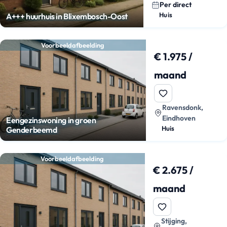
Per direct
Huis
A+++ huurhuis in Blixembosch-Oost
Voorbeeldafbeelding
€ 1.975 /
maand
Ravensdonk,
Eindhoven
Eengezinswoning in groen
Huis
Genderbeemd
Voorbeeldafbeelding
€ 2.675 /
maand
Stijging,