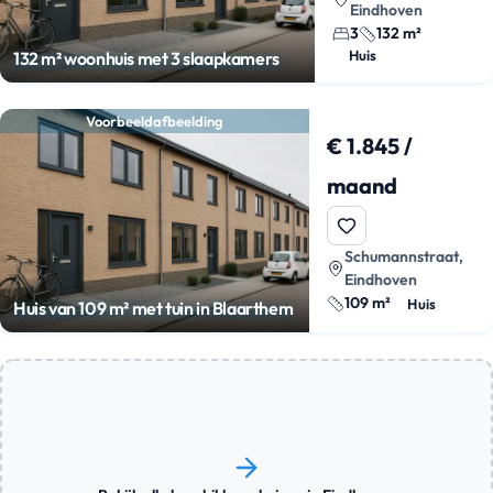
Eindhoven
3
132 m²
Huis
132 m² woonhuis met 3 slaapkamers
Voorbeeldafbeelding
€ 1.845 /
maand
Schumannstraat,
Eindhoven
109 m²
Huis
Huis van 109 m² met tuin in Blaarthem