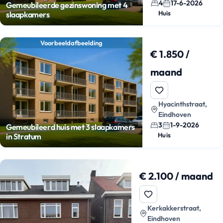
4
17-6-2026
Gemeubileerde gezinswoning met 4
Huis
slaapkamers
Voorbeeldafbeelding
€ 1.850 /
maand
Hyacinthstraat,
Eindhoven
3
1-9-2026
Gemeubileerd huis met 3 slaapkamers
Huis
in Stratum
€ 2.100 / maand
Kerkakkerstraat,
Eindhoven