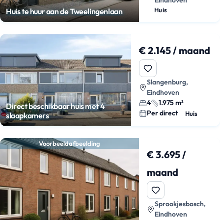
Eindhoven
Huis
Huis te huur aan de Tweelingenlaan
€ 2.145 / maand
Slangenburg,
Eindhoven
4
1.975 m²
Direct beschikbaar huis met 4
Per direct
Huis
slaapkamers
Voorbeeldafbeelding
€ 3.695 /
maand
Sprookjesbosch,
Eindhoven