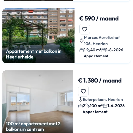
€ 590 / maand
Marcus Aureliushof
106, Heerlen
1
40 m²
1-8-2026
Appartement met balkon in
Appartement
Heerlerheide
€ 1.380 / maand
Euterpelaan, Heerlen
2
100 m²
1-6-2026
Appartement
100 m² appartement met 2
balkons in centrum