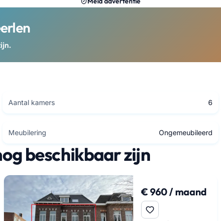
Meld advertentie
erlen
ijn.
Aantal kamers
6
Meubilering
Ongemeubileerd
nog beschikbaar zijn
€ 960 / maand