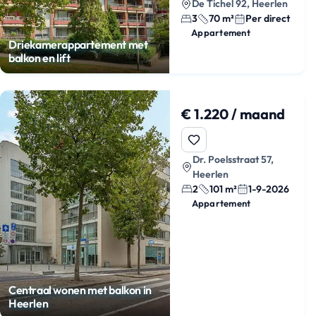
De Tichel 92, Heerlen
3
70 m²
Per direct
Appartement
Driekamerappartement met
balkon en lift
€ 1.220 / maand
Dr. Poelsstraat 57,
Heerlen
2
101 m²
1-9-2026
Appartement
Centraal wonen met balkon in
Heerlen