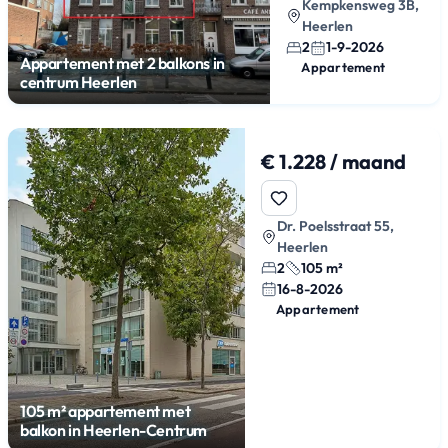
Kempkensweg 3B,
Heerlen
2
1-9-2026
Appartement met 2 balkons in
Appartement
centrum Heerlen
€ 1.228 / maand
Dr. Poelsstraat 55,
Heerlen
2
105 m²
16-8-2026
Appartement
105 m² appartement met
balkon in Heerlen-Centrum