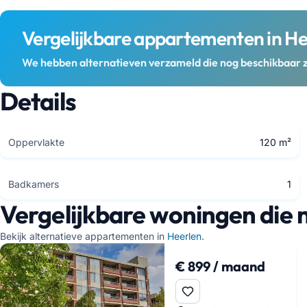
Vergelijkbare appartementen in He
We hebben alternatieven verzameld die nog beschikbaar z
Details
Oppervlakte
120 m²
Badkamers
1
Vergelijkbare woningen die 
Bekijk alternatieve appartementen in
Heerlen
.
€ 899 / maand