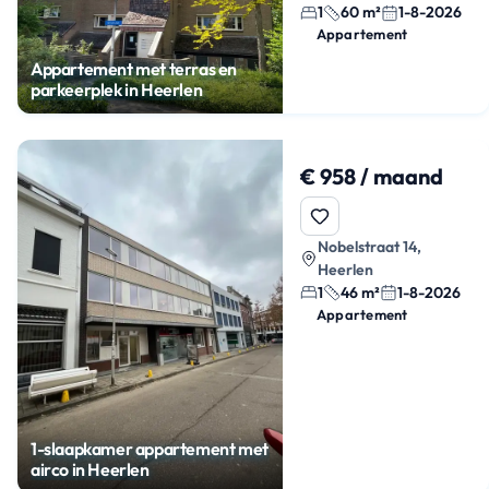
1
60 m²
1-8-2026
Appartement
Appartement met terras en
parkeerplek in Heerlen
€ 958 / maand
Nobelstraat 14,
Heerlen
1
46 m²
1-8-2026
Appartement
1-slaapkamer appartement met
airco in Heerlen