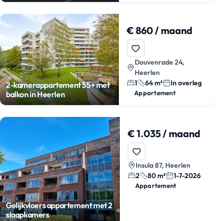
€ 860 / maand
Douvenrade 24,
Heerlen
1
64 m²
In overleg
2-kamerappartement 55+ met
Appartement
balkon in Heerlen
€ 1.035 / maand
Insula 87, Heerlen
2
80 m²
1-7-2026
Appartement
Gelijkvloers appartement met 2
slaapkamers