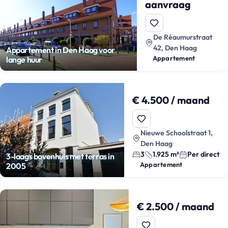
aanvraag
De Réaumurstraat
42, Den Haag
Appartement in Den Haag voor
Appartement
lange huur
€ 4.500 / maand
Nieuwe Schoolstraat 1,
Den Haag
3
1.925 m²
Per direct
3-laags bovenhuis met terras in
Appartement
2005
€ 2.500 / maand