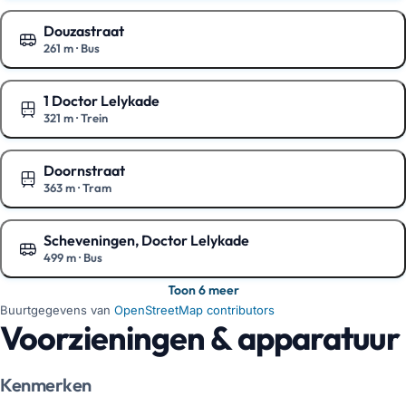
Douzastraat
261 m
·
Bus
Toon op de kaart
1 Doctor Lelykade
321 m
·
Trein
Toon op de kaart
Doornstraat
363 m
·
Tram
Toon op de kaart
Scheveningen, Doctor Lelykade
499 m
·
Bus
Toon op de kaart
Toon 6 meer
Buurtgegevens van
OpenStreetMap contributors
Voorzieningen & apparatuur
Kenmerken