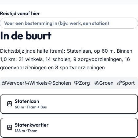
Reistijd vanaf hier
In de buurt
Dichtstbijzijnde halte (tram): Statenlaan, op 60 m. Binnen
1,0 km: 21 winkels, 14 scholen, 9 zorgvoorzieningen, 16
groenvoorzieningen en 8 sportvoorzieningen
.
Vervoer
Winkels
Scholen
Zorg
Groen
Sport
Statenlaan
60 m
·
Tram + Bus
Toon op de kaart
Statenkwartier
188 m
·
Tram
Toon op de kaart