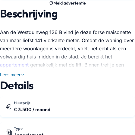
Meld advertentie
Beschrijving
Aan de Westduinweg 126 B vind je deze forse maisonette
van maar liefst 141 vierkante meter. Omdat de woning over
meerdere woonlagen is verdeeld, voelt het echt als een
volwaardig huis midden in de stad. Je bereikt het
appartement
gemakkelijk met de lift. Binnen tref je een
lichte woonkamer waar je eenvoudig een grote zithoek en
Lees meer
eettafel kwijt kunt. De keuken is direct klaar voor gebruik
Details
en uitgerust met inbouwapparatuur zoals een vaatwasser,
oven, kookplaat en een koelvriescombinatie. Zo kun je na
Huurprijs
de verhuizing meteen beginnen met koken.
€ 3.500 / maand
Met vier slaapkamers heb je hier opties genoeg. Of je nu …
Type