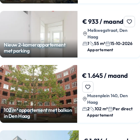
€ 933 / maand
Melkwegstraat, Den
Haag
1
55 m²
15-10-2026
Nieuw 2-kamerappartement
Appartement
met parking
€ 1.645 / maand
Muzenplein 140, Den
Haag
2
102 m²
Per direct
102 m² appartement met balkon
Appartement
in Den Haag