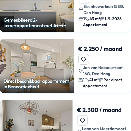
Eisenhowerlaan 158G,
Den Haag
1
43 m²
1-9-2026
Gemeubileerd 2-
Appartement
kamerappartement met A++++
€ 2.250 / maand
Jan van Nassaustraat
16G, Den Haag
1
41 m²
Per direct
Direct beschikbaar appartement
Appartement
in Benoordenhout
€ 2.300 / maand
Laan van Meerdervoort