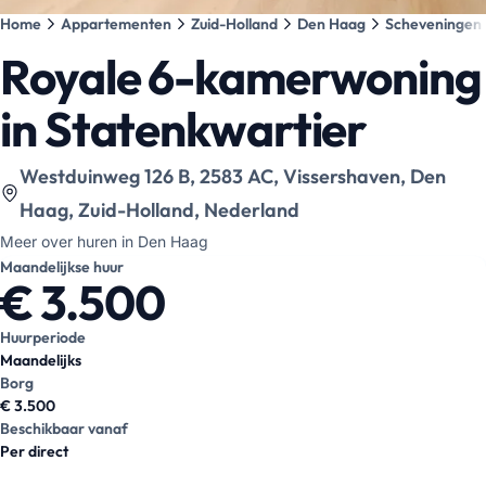
Home
Appartementen
Zuid-Holland
Den Haag
Scheveningen
Royale 6-kamerwoning
in Statenkwartier
Bekijk locatie op kaart
:
Westduinweg 126 B, 2583 AC, Vissershaven, Den
Haag, Zuid-Holland, Nederland
Meer over huren in Den Haag
Maandelijkse huur
€ 3.500
Huurperiode
Maandelijks
Borg
€ 3.500
Beschikbaar vanaf
Per direct