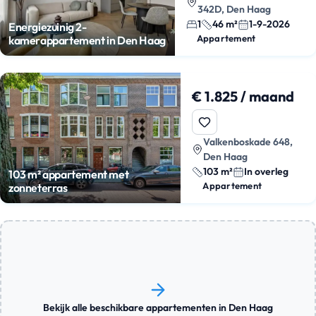
342D, Den Haag
1
46 m²
1-9-2026
Energiezuinig 2-
Appartement
kamerappartement in Den Haag
€ 1.825 / maand
Valkenboskade 648,
Den Haag
103 m²
In overleg
103 m² appartement met
Appartement
zonneterras
Bekijk alle beschikbare appartementen in Den Haag