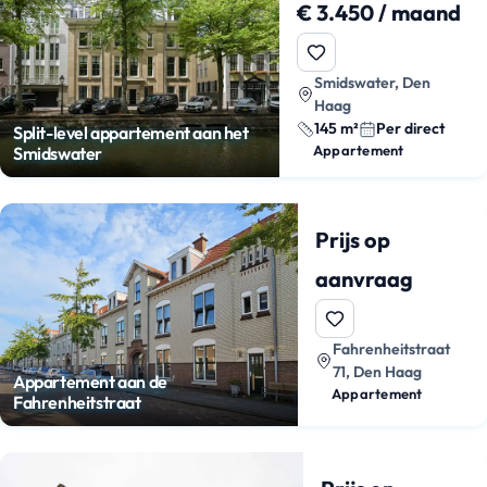
€ 3.450 / maand
Smidswater, Den
Haag
145 m²
Per direct
Split-level appartement aan het
Appartement
Smidswater
Prijs op
aanvraag
Fahrenheitstraat
71, Den Haag
Appartement aan de
Appartement
Fahrenheitstraat