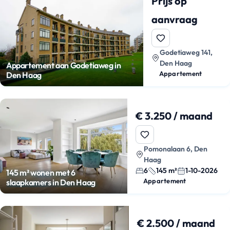
Prijs op
aanvraag
Godetiaweg 141,
Den Haag
Appartement aan Godetiaweg in
Appartement
Den Haag
€ 3.250 / maand
Pomonalaan 6, Den
Haag
6
145 m²
1-10-2026
145 m² wonen met 6
Appartement
slaapkamers in Den Haag
€ 2.500 / maand