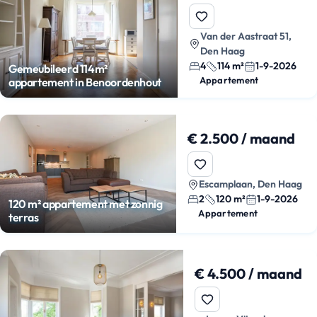
Van der Aastraat 51,
Den Haag
4
114 m²
1-9-2026
Gemeubileerd 114m²
Appartement
appartement in Benoordenhout
€ 2.500 / maand
Escamplaan, Den Haag
2
120 m²
1-9-2026
120 m² appartement met zonnig
Appartement
terras
€ 4.500 / maand