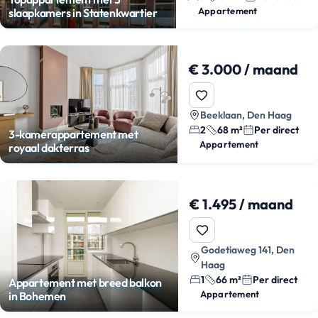
Appartement
slaapkamers in Statenkwartier
€ 3.000 / maand
Beeklaan, Den Haag
2
68 m²
Per direct
3-kamerappartement met
Appartement
royaal dakterras
€ 1.495 / maand
Godetiaweg 141, Den
Haag
1
66 m²
Per direct
Appartement met breed balkon
Appartement
in Bohemen