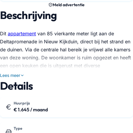
Meld advertentie
Beschrijving
Dit
appartement
van 85 vierkante meter ligt aan de
Deltapromenade in Nieuw Kijkduin, direct bij het strand en
de duinen. Via de centrale hal bereik je vrijwel alle kamers
van deze woning. De woonkamer is ruim opgezet en heeft
een open keuken die is uitgerust met diverse
inbouwapparatuur om direct aan de slag te kunnen. Vanuit
Lees meer
je zithoek loop je zo het balkon op, een fijne plek om even
Details
buiten te zitten.
Je hebt de beschikking over twee volwaardige
Huurprijs
€ 1.645 / maand
slaapkamers. De hoofdslaapkamer biedt ruimschoots plek
voor een tweepersoonsbed, terwijl de tweede kamer goed
te gebruiken is als thuiskantoor of loge…
Type