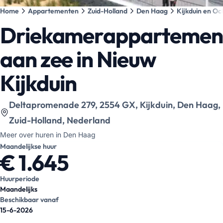
Home
Appartementen
Zuid-Holland
Den Haag
Kijkduin en O
Driekamerappartemen
aan zee in Nieuw
Kijkduin
Bekijk locatie op kaart
:
Deltapromenade 279, 2554 GX, Kijkduin, Den Haag,
Zuid-Holland, Nederland
Meer over huren in Den Haag
Maandelijkse huur
€ 1.645
Huurperiode
Maandelijks
Beschikbaar vanaf
15-6-2026