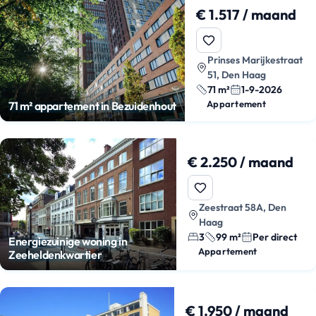
€ 1.517 / maand
Prinses Marijkestraat
51, Den Haag
71 m²
1-9-2026
Appartement
71 m² appartement in Bezuidenhout
€ 2.250 / maand
Zeestraat 58A, Den
Haag
3
99 m²
Per direct
Energiezuinige woning in
Appartement
Zeeheldenkwartier
€ 1.950 / maand