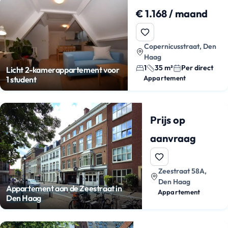
€ 1.168 / maand
Copernicusstraat, Den
Haag
1
35 m²
Per direct
Licht 2-kamerappartement voor
Appartement
1 student
Prijs op
aanvraag
Zeestraat 58A,
Den Haag
Appartement aan de Zeestraat in
Appartement
Den Haag