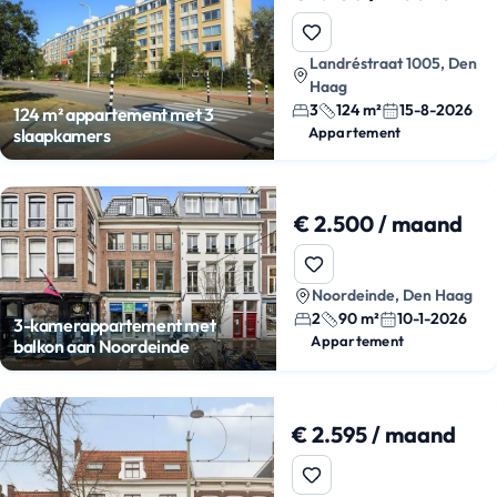
Landréstraat 1005, Den
Haag
3
124 m²
15-8-2026
124 m² appartement met 3
Appartement
slaapkamers
€ 2.500 / maand
Noordeinde, Den Haag
2
90 m²
10-1-2026
3-kamerappartement met
Appartement
balkon aan Noordeinde
€ 2.595 / maand