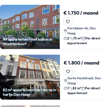
€ 1.750 / maand
Perziklaan 46, Den
Haag
2
75 m²
Per direct
A+ appartement met balkon in
Appartement
Vruchtenbuurt
€ 1.800 / maand
Korte Houtstraat, Den
Haag
1
82 m²
Per direct
82 m² appartement met terras in
Appartement
hartje Den Haag