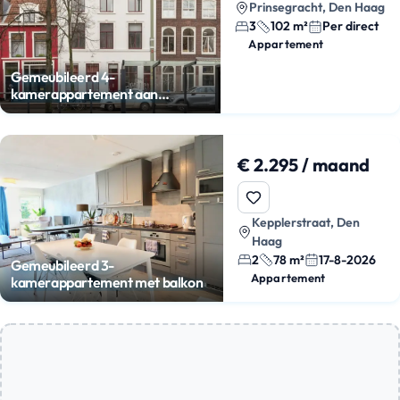
Prinsegracht, Den Haag
3
102 m²
Per direct
Appartement
Gemeubileerd 4-
kamerappartement aan
Prinsegracht
€ 2.295 / maand
Kepplerstraat, Den
Haag
2
78 m²
17-8-2026
Gemeubileerd 3-
Appartement
kamerappartement met balkon