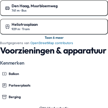
Den Haag, Muurbloemweg
761 m
·
Bus
Toon op de kaart
Heliotrooplaan
929 m
·
Tram
Toon op de kaart
Toon 6 meer
Buurtgegevens van
OpenStreetMap contributors
Voorzieningen & apparatuur
Kenmerken
Balkon
Parkeerplaats
Berging