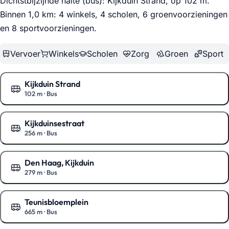
Dichtstbijzijnde halte (bus): Kijkduin Strand, op 102 m.
Binnen 1,0 km: 4 winkels, 4 scholen, 6 groenvoorzieningen
en 8 sportvoorzieningen
.
Vervoer
Winkels
Scholen
Zorg
Groen
Sport
Kijkduin Strand
102 m
·
Bus
Toon op de kaart
Kijkduinsestraat
256 m
·
Bus
Toon op de kaart
Den Haag, Kijkduin
279 m
·
Bus
Toon op de kaart
Teunisbloemplein
665 m
·
Bus
Toon op de kaart