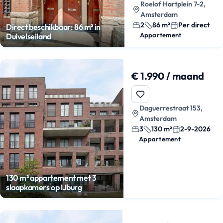
Roelof Hartplein 7-2,
Amsterdam
2
86 m²
Per direct
Direct beschikbaar: 86 m² in
Appartement
Duivelseiland
€ 1.990 / maand
Daguerrestraat 153,
Amsterdam
3
130 m²
2-9-2026
Appartement
130 m² appartement met 3
slaapkamers op IJburg