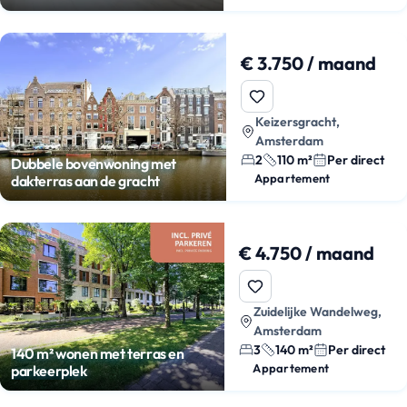
€ 3.750 / maand
Keizersgracht,
Amsterdam
2
110 m²
Per direct
Dubbele bovenwoning met
Appartement
dakterras aan de gracht
€ 4.750 / maand
Zuidelijke Wandelweg,
Amsterdam
3
140 m²
Per direct
140 m² wonen met terras en
Appartement
parkeerplek