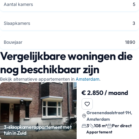
Aantal kamers
5
Slaapkamers
3
Bouwjaar
1890
Vergelijkbare woningen die
nog beschikbaar zijn
Bekijk alternatieve appartementen in
Amsterdam
.
€ 2.850 / maand
Groenendaalstraat 9H,
Amsterdam
3
108 m²
Per direct
3-slaapkamerappartement met
Appartement
tuin in Zuid