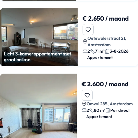
€ 2.650 / maand
Oetewalerstraat 21,
Amsterdam
2
71 m²
3-8-2026
Licht 3-kamerappartement met
Appartement
groot balkon
€ 2.600 / maand
Omval 285, Amsterdam
2
80 m²
Per direct
Appartement