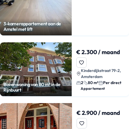
3-kamerappartement aan de
Amstel met lift
€ 2.300 / maand
Kinderdijkstraat 79-2,
Amsterdam
2
80 m²
Per direct
Bovenwoning van 80 m² in de
Appartement
Rijnbuurt
€ 2.900 / maand