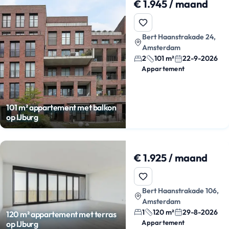
€ 1.945 / maand
Bert Haanstrakade 24,
Amsterdam
2
101 m²
22-9-2026
Appartement
101 m² appartement met balkon
op IJburg
€ 1.925 / maand
Bert Haanstrakade 106,
Amsterdam
1
120 m²
29-8-2026
120 m² appartement met terras
Appartement
op IJburg