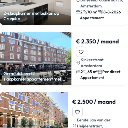
Amsterdam
2
70 m²
18-8-2026
2-slaapkamer met balkon op
Appartement
Cruquius
€ 2.350 / maand
Kinkerstraat,
Amsterdam
2
65 m²
Per direct
Gemeubileerd 2-
Appartement
slaapkamerappartement met
balkon
€ 2.500 / maand
Eerste Jan van der
Heijdenstraat,