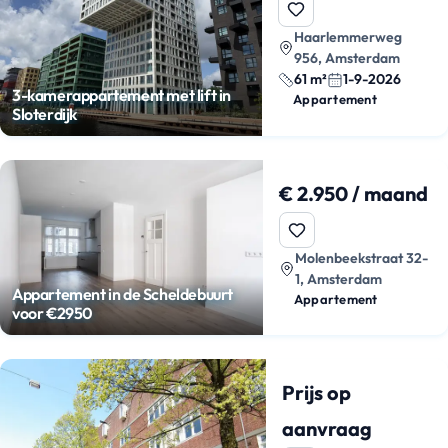
Haarlemmerweg
956, Amsterdam
61 m²
1-9-2026
3-kamerappartement met lift in
Appartement
Sloterdijk
€ 2.950 / maand
Molenbeekstraat 32-
1, Amsterdam
Appartement in de Scheldebuurt
Appartement
voor €2950
Prijs op
aanvraag