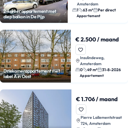
Amsterdam
1
63 m²
Per direct
2-kamer appartement met
Appartement
diep balkon in De Pijp
€ 2.500 / maand
Insulindeweg,
Amsterdam
0
49 m²
31-8-2026
Driekamerappartement met
Appartement
label A in Oost
€ 1.706 / maand
Pierre Lallementstraat
724, Amsterdam