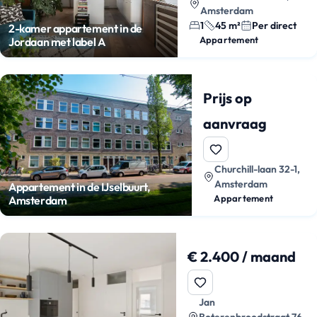
Amsterdam
1
45 m²
Per direct
2-kamer appartement in de
Appartement
Jordaan met label A
Prijs op
aanvraag
Churchill-laan 32-1,
Amsterdam
Appartement in de IJselbuurt,
Appartement
Amsterdam
€ 2.400 / maand
Jan
Boterenbroodstraat 76,