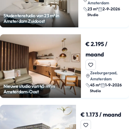
Amsterdam
23 m²
2-9-2026
Studio
Studentenstudio van 23 m² in
Amsterdam Zuidoost
€ 2.195 /
maand
Zeeburgerpad,
Amsterdam
45 m²
1-9-2026
Nieuwe studio van 45 m² in
Studio
Amsterdam-Oost
€ 1.173 / maand