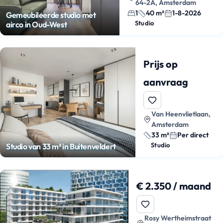
64-2A, Amsterdam
1
40 m²
1-8-2026
Gemeubileerde studio met
Studio
airco in Oud-West
Prijs op
aanvraag
Van Heenvlietlaan,
Amsterdam
33 m²
Per direct
Studio
Studio van 33 m² in Buitenveldert
€ 2.350 / maand
Rosy Wertheimstraat