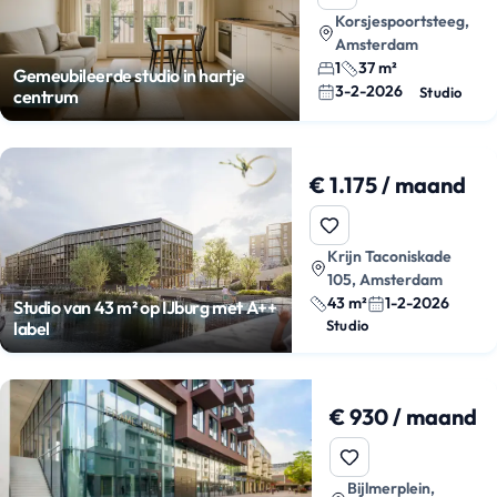
Korsjespoortsteeg,
Amsterdam
1
37 m²
Gemeubileerde studio in hartje
3-2-2026
Studio
centrum
€ 1.175 / maand
Krijn Taconiskade
105, Amsterdam
43 m²
1-2-2026
Studio van 43 m² op IJburg met A++
Studio
label
€ 930 / maand
Bijlmerplein,