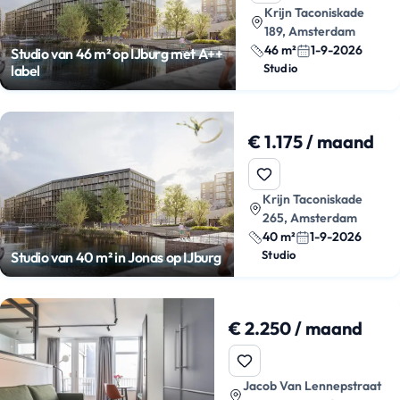
Krijn Taconiskade
189, Amsterdam
46 m²
1-9-2026
Studio van 46 m² op IJburg met A++
Studio
label
€ 1.175 / maand
Krijn Taconiskade
265, Amsterdam
40 m²
1-9-2026
Studio
Studio van 40 m² in Jonas op IJburg
€ 2.250 / maand
Jacob Van Lennepstraat