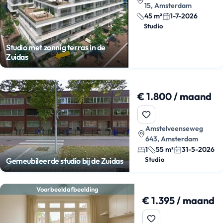
15, Amsterdam
45 m²
1-7-2026
Studio
Studio met zonnig terras in de
Zuidas
€ 1.800 / maand
Amstelveenseweg
643, Amsterdam
1
55 m²
31-5-2026
Studio
Gemeubileerde studio bij de Zuidas
Voorbeeldafbeelding
€ 1.395 / maand