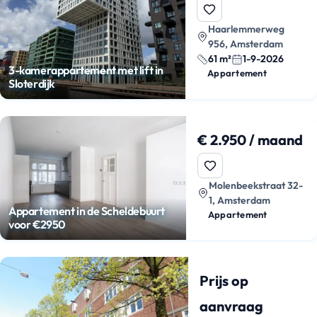
Haarlemmerweg
956, Amsterdam
61 m²
1-9-2026
3-kamerappartement met lift in
Appartement
Sloterdijk
€ 2.950 / maand
Molenbeekstraat 32-
1, Amsterdam
Appartement in de Scheldebuurt
Appartement
voor €2950
Prijs op
aanvraag