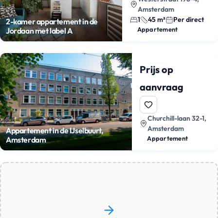
Amsterdam
1
45 m²
Per direct
2-kamer appartement in de
Appartement
Jordaan met label A
Prijs op
aanvraag
Churchill-laan 32-1,
Amsterdam
Appartement in de IJselbuurt,
Appartement
Amsterdam