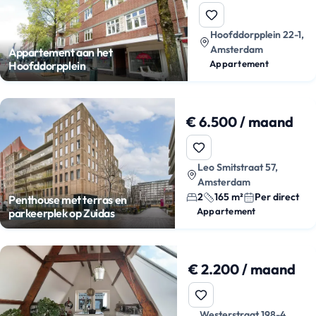
Hoofddorpplein 22-1,
Amsterdam
Appartement aan het
Appartement
Hoofddorpplein
€ 6.500 / maand
Leo Smitstraat 57,
Amsterdam
2
165 m²
Per direct
Penthouse met terras en
Appartement
parkeerplek op Zuidas
€ 2.200 / maand
Westerstraat 198-4,