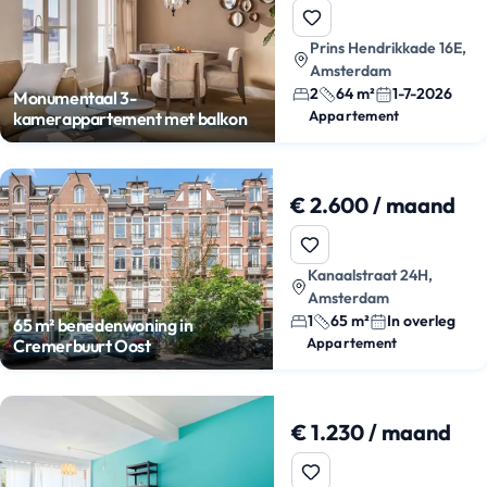
Prins Hendrikkade 16E,
Amsterdam
2
64 m²
1-7-2026
Monumentaal 3-
Appartement
kamerappartement met balkon
€ 2.600 / maand
Kanaalstraat 24H,
Amsterdam
1
65 m²
In overleg
65 m² benedenwoning in
Appartement
Cremerbuurt Oost
€ 1.230 / maand