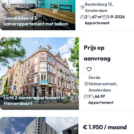
Boutenburg 13,
Amsterdam
2
67 m²
1-9-2026
Gemeubileerd 3-
Appartement
kamerappartement met balkon
Prijs op
aanvraag
Derde
Helmersstraat,
Amsterdam
1
66 ft²
Licht 2-kamerappartement in
Appartement
Helmersbuurt
€ 1.950 / maand