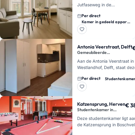
Jutfaseweg in de
Rivierenwijk is per direct
Per direct
beschikbaar. Je huurt een
Kamer in gedeeld appartement
gestoffeerde flatshare kamer
met vide, een eigen wastafel
en e…
Antonia Veerstraat, Delft
€
Gemeubileerde
studentenkamer met
Aan de Antonia Veerstraat in
internet
Westlandhof, Delft, staat dez
gemeubileerde studentenk
Per direct
Studentenkame
per direct vrij. Je krijgt een
praktische woonplek waar d
Katzensprung, Herven
€ 3
Studentenkamer in
Boschveld voor €384
Deze studentenkamer ligt aa
de Katzensprung in Boschvel
bij Aken Vaals, en valt in de