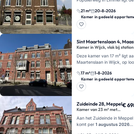
van 21 m² met een eigen keu
21 m²
20-8-2026
hebt hier je eigen kookplek 
Kamer in gedeeld appartem
elektrische ko…
Sint Maartenslaan 4, Maas
Kamer in Wijck, vlak bij station
Deze kamer van 17 m² ligt aa
Maartenslaan in Wijck, op lo
van Maastricht Centraal en h
17 m²
1-8-2026
centrum.
Je deelt de keuken
Kamer in gedeeld appartem
en het…
Zuideinde 28, Meppel
€ 69
Kamer van 23 m² met
dakterras in Meppel
Aan het Zuideinde in Meppel
komt per
1 augustus 2026
een kamer van circa
23 m²