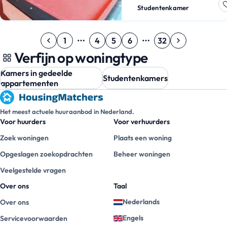
categorie
studentenhuur
. D
Studentenkamer
maandelijkse huur is
€384
.
Zoek j…
1
4
5
6
32
Verfijn op woningtype
Kamers in gedeelde
Studentenkamers
appartementen
Het meest actuele huuraanbod in Nederland.
Voor huurders
Voor verhuurders
Zoek woningen
Plaats een woning
Opgeslagen zoekopdrachten
Beheer woningen
Veelgestelde vragen
Over ons
Taal
Nederlands
Over ons
Engels
Servicevoorwaarden