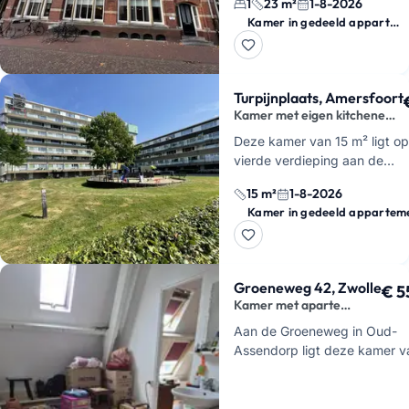
1
23 m²
1-8-2026
vrij in een
Rijksmonument
. J
Kamer in gedeeld appartement
huurt hier een kamer in een
flatshare, me…
Turpijnplaats, Amersfoort
Kamer met eigen kitchenette
in Amersfoort
Deze kamer van 15 m² ligt o
vierde verdieping aan de
Turpijnplaats in Amersfoort e
15 m²
1-8-2026
een eigen kitchenette met w
Kamer in gedeeld appartem
Dat scheelt toch weer …
Groeneweg 42, Zwolle
€ 5
Kamer met aparte
slaapruimte in Assendorp
Aan de Groeneweg in Oud-
Assendorp ligt deze kamer v
circa 19 m², slim verdeeld in
twee aparte ruimtes. Dat
betekent dat je niet alleen ee