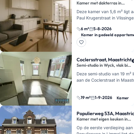
Kamer met dakterras in
Vlissingen
Deze kamer van 5,6 m² ligt 
Paul Krugerstraat in Vlissinge
beschikbaar vanaf 5 august
6 m²
5-8-2026
Je huurt hier een kamer in e
Kamer in gedeeld appartem
die o…
Coclersstraat, Maastricht
Semi-studio in Wyck, vlak bij
station
Deze semi-studio van 19 m² l
aan de Coclerstraat in Maastr
op de begane grond van een
studentenhuis in Wyck. Je h
19 m²
1-9-2026
Kamer
hier je eigen douche en w…
Populierweg 53A, Maastri
Kamer met eigen keuken in
Limmel
Op de eerste verdieping aan
Populierweg in Limmel ligt d