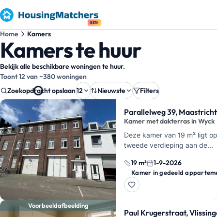
BETA
Home
Kamers
Kamers te huur
Bekijk alle beschikbare woningen te huur.
Toont 12 van ~380 woningen
Zoekopdracht opslaan
12
Nieuwste
Filters
Zoekresultaten
Parallelweg 39, Maastricht
Kamer met dakterras in Wyck
Deze kamer van 19 m² ligt o
tweede verdieping aan de
Parallelweg in Wyck, vlak bij
19 m²
1-9-2026
Maastricht Centraal. Je deelt
Kamer in gedeeld appartem
badkamer met douche, de
keuken…
Voorbeeldafbeelding
Paul Krugerstraat, Vlissin