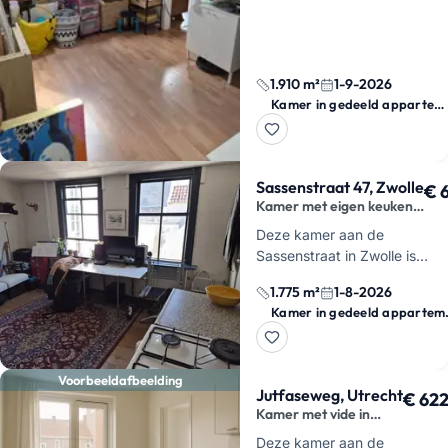
plek hebt…
1.910 m²
1-9-2026
Kamer in gedeeld appartement
Sassenstraat 47, Zwolle
€ 
Kamer met eigen keuken
in hartje Zwolle
Deze kamer aan de
Sassenstraat in Zwolle is
beschikbaar vanaf
1 august
1.775 m²
1-8-2026
2026
. Je woont hier op de
Kamer i
eerste verdieping van een
Rijksmonument, midden in …
Voorbeeldafbeelding
Jutfaseweg, Utrecht
€ 62
Kamer met vide in
Rivierenwijk
Deze kamer aan de