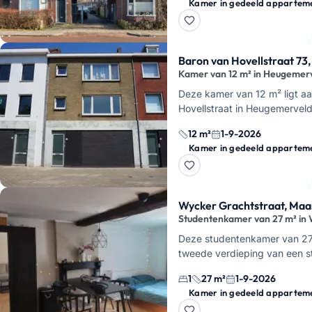
totaal 17 m², met een ka…
Baron van Hovellstraat 73,
Kamer van 12 m² in Heugemer
Deze kamer van 12 m² ligt a
Hovellstraat in Heugemerveld.
kamer in een flatshare met 
12 m²
1-9-2026
douche en een a…
Kamer in gedeeld appartem
Wycker Grachtstraat, Maas
Studentenkamer van 27 m² in
Deze studentenkamer van 27 
tweede verdieping van een s
aan de Wycker Grachtstraat 
1
27 m²
1-9-2026
hebt hier een eigen wastafel,
Kamer in gedeeld appartem