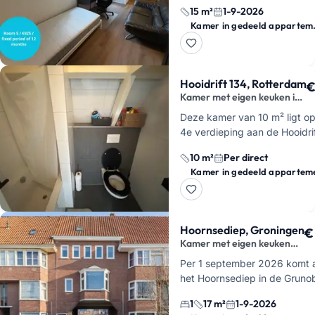
m² ligt aan de Leenderweg in
15 m²
1-9-2026
Eindhoven, net buiten de ring
Kamer i
woont hier in een studentenh
met i…
Hooidrift 134, Rotterdam
€
Kamer met eigen keuken in
Nieuwe Westen
Deze kamer van 10 m² ligt o
4e verdieping aan de Hooidrif
Rotterdam. Je hebt hier een 
10 m²
Per direct
keuken, wat in een flatshare 
Kamer in gedeeld appartem
een groot pluspu…
Hoornsediep, Groningen
€
Kamer met eigen keuken
aan Hoornsediep
Per 1 september 2026 komt 
het Hoornsediep in de Gruno
een studentenkamer vrij met
1
17 m²
1-9-2026
eigen keuken. Je huurt hier i