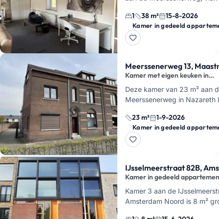
Centraal Station van Maastric
1
38 m²
15-8-2026
woont in een studentenhuis 
Kamer in gedeeld appartem
gedeelde woon…
Meerssenerweg 13, Maastr
Kamer met eigen keuken in
Nazareth
Deze kamer van 23 m² aan 
Meerssenerweg in Nazareth l
tweede verdieping en heeft 
23 m²
1-9-2026
keuken. De badkamer met d
Kamer in gedeeld appartem
het toilet de…
IJsselmeerstraat 82B, Am
Kamer in gedeeld appartemen
tuin
Kamer 3 aan de IJsselmeerst
Amsterdam Noord is 8 m² groo
een gedeeld appartement van