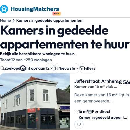
BETA
Home
Kamers in gedeelde appartementen
Kamers in gedeelde
appartementen te huur
Bekijk alle beschikbare woningen te huur.
Toont 12 van ~250 woningen
Zoekopdracht opslaan
12
Nieuwste
Filters
Zoekresultaten
Jufferstraat, Arnhem
€ 56
Kamer van 16 m² vlak bij
centrum Arnhem
Deze kamer van
16 m²
ligt in
een gerenoveerde
bovenwoning aan de
16 m²
Per direct
Jufferstraat in Arnhem, op de
Kamer in gedeeld appartement
hoek met de Hommelstraat e
dicht bij het centrum. Je h…