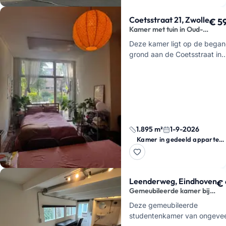
Coetsstraat 21, Zwolle
€ 5
Kamer met tuin in Oud-
Assendorp
Deze kamer ligt op de began
grond aan de Coetsstraat in
Oud-Assendorp, Zwolle. Je
woont hier in een flatshare m
een groot pluspunt: vanuit d
kamer…
1.895 m²
1-9-2026
Kamer in gedeeld appartement
Leenderweg, Eindhoven
€
Gemeubileerde kamer bij
TU en centrum
Deze gemeubileerde
studentenkamer van ongevee