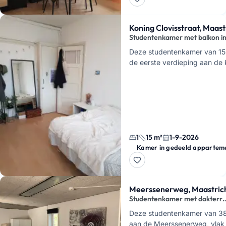
Koning Clovisstraat, Maast
Studentenkamer met balkon i
Maastricht
Deze studentenkamer van 15 
de eerste verdieping aan de 
Clovisstraat in Maastricht.
Je 
een studentenhuis en deelt 
1
15 m²
1-9-2026
Kamer in gedeeld appartem
Meerssenerweg, Maastric
Studentenkamer met dakterra
bij station
Deze studentenkamer van 38 
aan de Meerssenerweg, vlak b