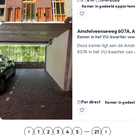
1
8 m²
15-6-2026
m². Je woont hier met gedee
Kamer in gedeeld appartem
Amstelveenseweg 607A, 
Kamer in het VU-kwartier voo
Deze kamer ligt aan de Ams
607A in het VU-kwartier van
huurt hier een kamer in een 
totaal 2 kamers voor € 225 
Per direct
Kamer in gedee
1
2
3
4
5
21