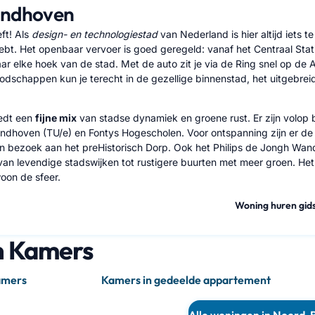
indhoven
ft! Als
design- en technologiestad
van Nederland is hier altijd iets 
bt. Het openbaar vervoer is goed geregeld: vanaf het Centraal Stati
ar elke hoek van de stad. Met de auto zit je via de Ring snel op de A
odschappen kun je terecht in de gezellige binnenstad, het uitgebrei
edt een
fijne mix
van stadse dynamiek en groene rust. Er zijn volop 
Eindhoven (TU/e) en Fontys Hogescholen. Voor ontspanning zijn er d
n bezoek aan het preHistorisch Dorp. Ook het Philips de Jongh Wande
an levendige stadswijken tot rustigere buurten met meer groen. Het is
oon de sfeer.
Woning huren gid
n Kamers
amers
Kamers in gedeelde appartementen