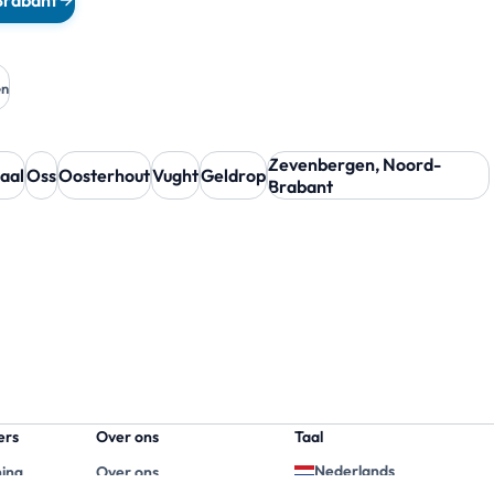
Brabant
en
Zevenbergen, Noord-
aal
Oss
Oosterhout
Vught
Geldrop
Brabant
ers
Over ons
Taal
Nederlands
ning
Over ons