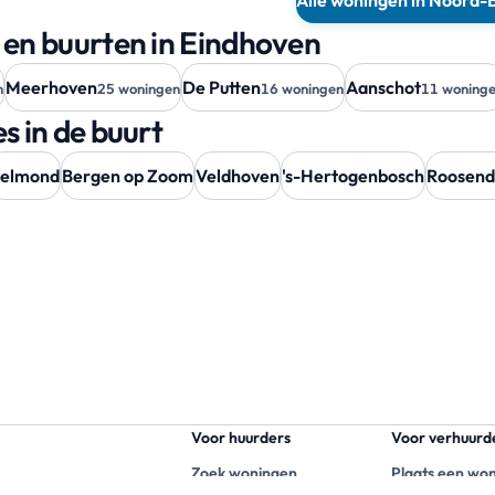
Alle woningen in Noord-
 en buurten in Eindhoven
Meerhoven
De Putten
Aanschot
n
25 woningen
16 woningen
11 woning
s in de buurt
elmond
Bergen op Zoom
Veldhoven
's-Hertogenbosch
Roosend
Voor huurders
Voor verhuurd
Zoek woningen
Plaats een wo