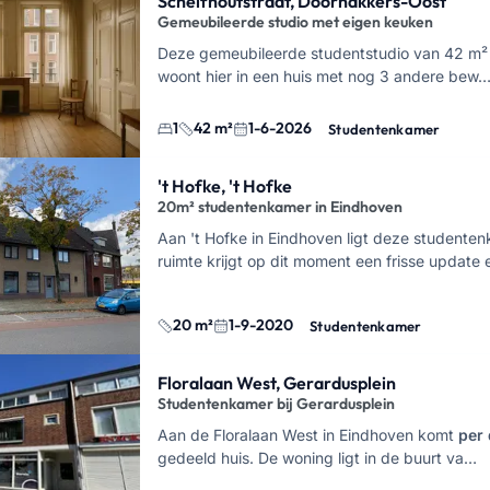
Schelfhoutstraat, Doornakkers-Oost
Gemeubileerde studio met eigen keuken
Deze gemeubileerde studentstudio van 42 m² l
woont hier in een huis met nog 3 andere bew
1
42 m²
1-6-2026
Studentenkamer
't Hofke, 't Hofke
20m² studentenkamer in Eindhoven
Aan 't Hofke in Eindhoven ligt deze studente
ruimte krijgt op dit moment een frisse update
20 m²
1-9-2020
Studentenkamer
Floralaan West, Gerardusplein
Studentenkamer bij Gerardusplein
Aan de Floralaan West in Eindhoven komt
per 
gedeeld huis. De woning ligt in de buurt va…