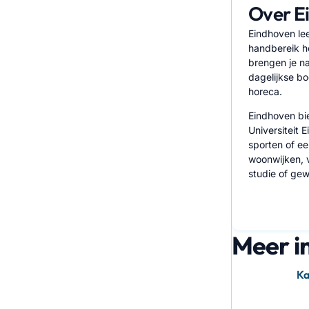
Over E
Eindhoven lee
handbereik he
brengen je na
dagelijkse bo
horeca.
Eindhoven bi
Universiteit 
sporten of ee
woonwijken, v
studie of gew
Meer i
K