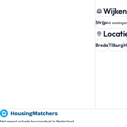
Wijken
Strijp
46 woninge
Locatie
Breda
Tilburg
H
Het meest actuele huuraanbod in Nederland.