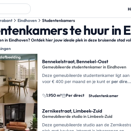
H
rabant
Eindhoven
Studentenkamers
ntenkamers te huur in 
 in Eindhoven? Ontdek hier jouw ideale plek in deze bruisende stad vol 
ningen
sultaten
dafbeelding
Bennekelstraat, Bennekel-Oost
Gemeubileerde studentenkamer in Eindhoven
Deze gemeubileerde studentenkamer ligt aan d
voor € 400 per maand en je kunt er
per dire…
1.950 m²
Per direct
Studentenkamer
Zernikestraat, Limbeek-Zuid
Gemeubileerde studio in Limbeek-Zuid
Deze gemeubileerde studio aan de Zernikestraa
plek met keuken, internet is inbegrepen en…