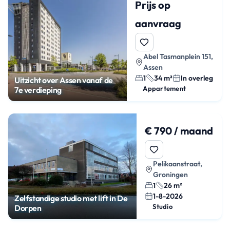
Prijs op
aanvraag
Abel Tasmanplein 151,
Assen
1
34 m²
In overleg
Uitzicht over Assen vanaf de
Appartement
7e verdieping
€ 790 / maand
Pelikaanstraat,
Groningen
1
26 m²
1-8-2026
Zelfstandige studio met lift in De
Studio
Dorpen