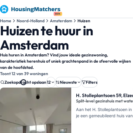
BETA
Home
Noord-Holland
Amsterdam
Huizen
Huizen te huur in
Amsterdam
Huis huren in Amsterdam? Vind jouw ideale gezinswoning,
karakteristiek herenhuis of uniek grachtenpand in de sfeervolle wijken
van de hoofdstad.
Toont 12 van 39 woningen
Zoekopdracht opslaan
12
Nieuwste
Filters
Zoekresultaten
H. Stolleplantsoen 59, Elz
Split-level gezinshuis met wate
Aan het H. Stolleplantsoen i
je een gemeubileerd huis van
slaapkamers, twee badkamer
parkeerplek voor d…