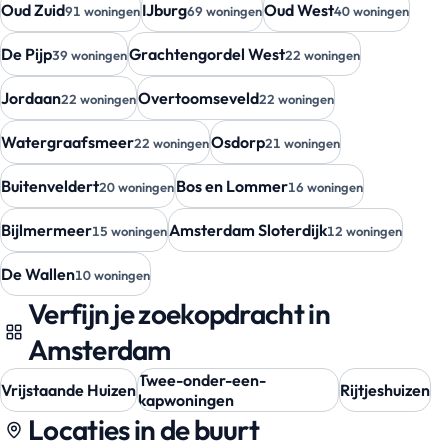
Oud Zuid
IJburg
Oud West
91 woningen
69 woningen
40 woningen
De Pijp
Grachtengordel West
39 woningen
22 woningen
Jordaan
Overtoomseveld
22 woningen
22 woningen
Watergraafsmeer
Osdorp
22 woningen
21 woningen
Buitenveldert
Bos en Lommer
20 woningen
16 woningen
Bijlmermeer
Amsterdam Sloterdijk
15 woningen
12 woningen
De Wallen
10 woningen
Verfijn je zoekopdracht in
Amsterdam
Twee-onder-een-
Vrijstaande Huizen
Rijtjeshuizen
kapwoningen
Locaties in de buurt