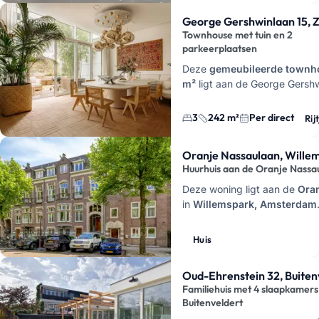
George Gershwinlaan 15, Z
Townhouse met tuin en 2
parkeerplaatsen
Deze
gemeubileerde townh
m²
ligt aan de George Gershw
Zuidas en is
per direct besc
woont hier verdeeld over dr
3
242 m²
Per direct
Rij
Oranje Nassaulaan, Wille
Huurhuis aan de Oranje Nassa
Deze woning ligt aan de
Ora
in
Willemspark, Amsterdam
een
huis
in de vrije sector me
van
€ 8895 per maand
. Z…
Huis
Oud-Ehrenstein 32, Buiten
Familiehuis met 4 slaapkamers
Buitenveldert