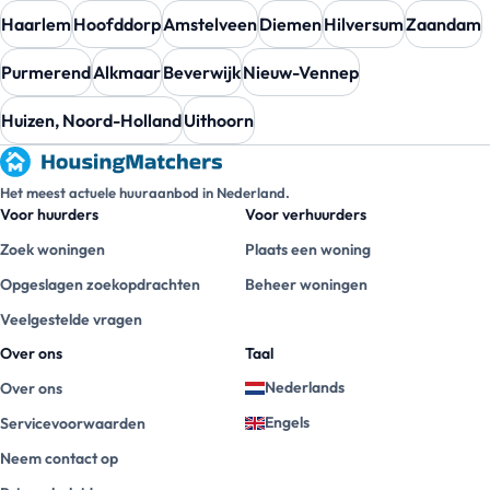
Haarlem
Hoofddorp
Amstelveen
Diemen
Hilversum
Zaandam
Purmerend
Alkmaar
Beverwijk
Nieuw-Vennep
Huizen, Noord-Holland
Uithoorn
Het meest actuele huuraanbod in Nederland.
Voor huurders
Voor verhuurders
Zoek woningen
Plaats een woning
Opgeslagen zoekopdrachten
Beheer woningen
Veelgestelde vragen
Over ons
Taal
Nederlands
Over ons
Engels
Servicevoorwaarden
Neem contact op