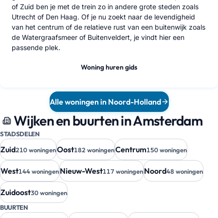
of Zuid ben je met de trein zo in andere grote steden zoals
Utrecht of Den Haag. Of je nu zoekt naar de levendigheid
van het centrum of de relatieve rust van een buitenwijk zoals
de Watergraafsmeer of Buitenveldert, je vindt hier een
passende plek.
Woning huren gids
Alle woningen in Noord-Holland
Wijken en buurten in Amsterdam
STADSDELEN
Zuid
Oost
Centrum
210 woningen
182 woningen
150 woningen
West
Nieuw-West
Noord
144 woningen
117 woningen
48 woningen
Zuidoost
30 woningen
BUURTEN