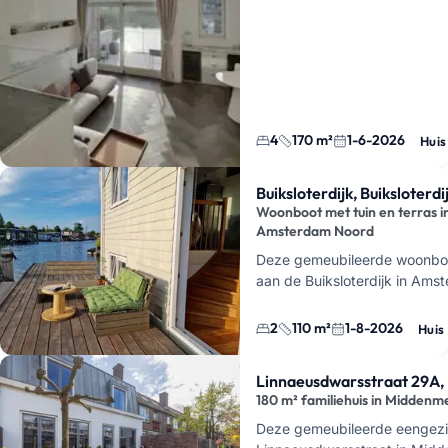
4
170 m²
1-6-2026
Huis
Buiksloterdijk, Buiksloterd
Woonboot met tuin en terras i
Amsterdam Noord
Deze gemeubileerde woonboot
aan de Buiksloterdijk in Am
heeft twee slaapkamers, een 
het water, een gr…
2
110 m²
1-8-2026
Huis
Linnaeusdwarsstraat 29A
180 m² familiehuis in Middenm
Deze gemeubileerde eengez