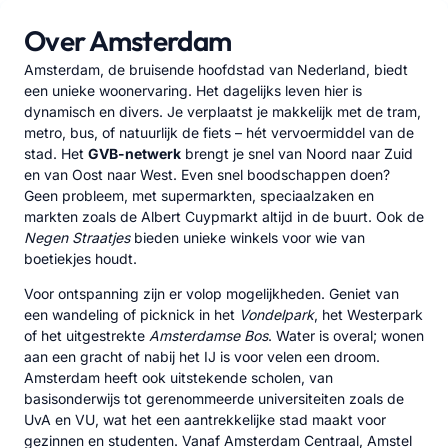
Over Amsterdam
Amsterdam, de bruisende hoofdstad van Nederland, biedt
een unieke woonervaring. Het dagelijks leven hier is
dynamisch en divers. Je verplaatst je makkelijk met de tram,
metro, bus, of natuurlijk de fiets – hét vervoermiddel van de
stad. Het
GVB-netwerk
brengt je snel van Noord naar Zuid
en van Oost naar West. Even snel boodschappen doen?
Geen probleem, met supermarkten, speciaalzaken en
markten zoals de Albert Cuypmarkt altijd in de buurt. Ook de
Negen Straatjes
bieden unieke winkels voor wie van
boetiekjes houdt.
Voor ontspanning zijn er volop mogelijkheden. Geniet van
een wandeling of picknick in het
Vondelpark
, het Westerpark
of het uitgestrekte
Amsterdamse Bos
. Water is overal; wonen
aan een gracht of nabij het IJ is voor velen een droom.
Amsterdam heeft ook uitstekende scholen, van
basisonderwijs tot gerenommeerde universiteiten zoals de
UvA en VU, wat het een aantrekkelijke stad maakt voor
gezinnen en studenten. Vanaf Amsterdam Centraal, Amstel