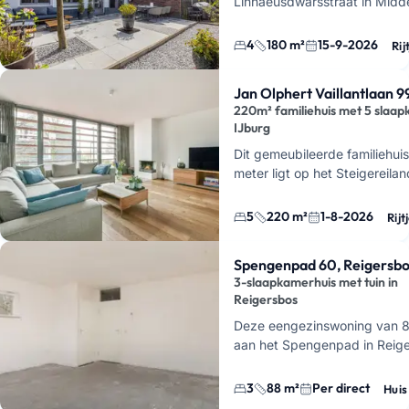
Linnaeusdwarsstraat in Midd
woonruimte, een tuin en parke
tijdelijk …
4
180 m²
15-9-2026
Rij
Jan Olphert Vaillantlaan 9
220m² familiehuis met 5 slaa
IJburg
Dit gemeubileerde familiehui
meter ligt op het Steigereilan
loopafstand van de jachthav
Diemerpark. Het pa…
5
220 m²
1-8-2026
Rijt
Spengenpad 60, Reigersbo
3-slaapkamerhuis met tuin in
Reigersbos
Deze eengezinswoning van 88
aan het Spengenpad in Reige
Amsterdam Zuidoost. Je hebt
slaapkamers, een tuin en een
3
88 m²
Per direct
Huis
berging. …