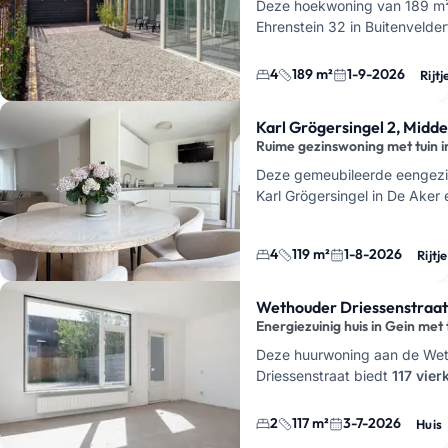
Deze hoekwoning van 189 m²
Ehrenstein 32 in Buitenvelde
en is beschikbaar vanaf 1 s
Je huurt hier een gestoff…
4
189 m²
1-9-2026
Rijtj
Karl Grögersingel 2, Midd
Ruime gezinswoning met tuin i
Deze gemeubileerde eengezin
Karl Grögersingel in De Aker 
op het zuiden en een balkon.
4
119 m²
1-8-2026
Rijtj
Wethouder Driessenstraat 
Energiezuinig huis in Gein met 
Deze huurwoning aan de We
Driessenstraat biedt
117 vier
leefruimte in de Amsterdamse
vindt hier twee slaapkamers,
2
117 m²
3-7-2026
Huis