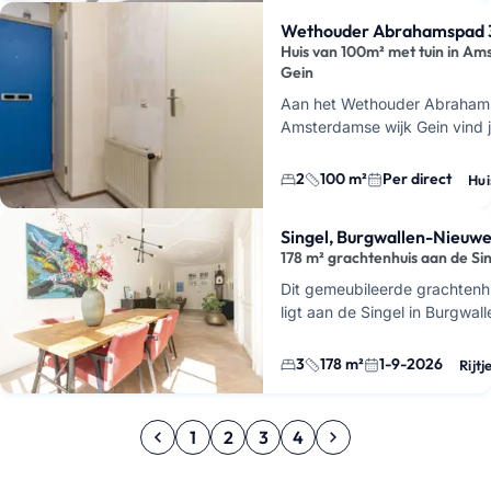
Wethouder Abrahamspad 3
Huis van 100m² met tuin in A
Gein
Aan het Wethouder Abraham
Amsterdamse wijk Gein vind j
100 vierkante meter op de b
in totaal drie kamers, w…
2
100 m²
Per direct
Hui
Singel, Burgwallen-Nieuwe
178 m² grachtenhuis aan de Si
Dit gemeubileerde grachtenh
ligt aan de Singel in Burgwa
Zijde, midden in Amsterdam. 
met
3 slaapkamers
,
2 badk
3
178 m²
1-9-2026
Rijtj
1
2
3
4