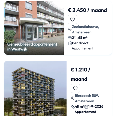
€ 2.450 / maand
Zeelandiahoeve,
Amstelveen
2
65 m²
Per direct
Gemeubileerd appartement
Appartement
in Westwijk
€ 1.210 /
maand
Biesbosch 589,
Amstelveen
48 m²
1-9-2026
Appartement