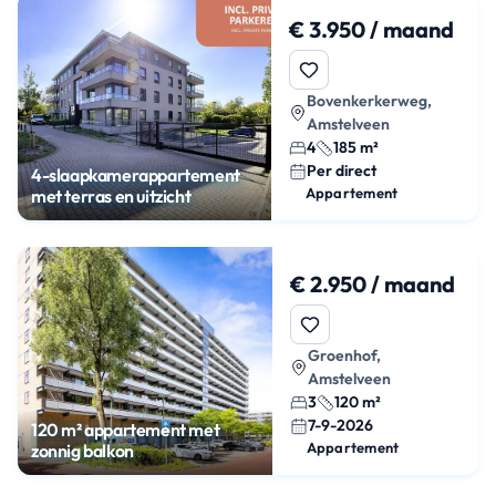
€ 3.950 / maand
Bovenkerkerweg,
Amstelveen
4
185 m²
Per direct
4-slaapkamerappartement
Appartement
met terras en uitzicht
€ 2.950 / maand
Groenhof,
Amstelveen
3
120 m²
7-9-2026
120 m² appartement met
Appartement
zonnig balkon