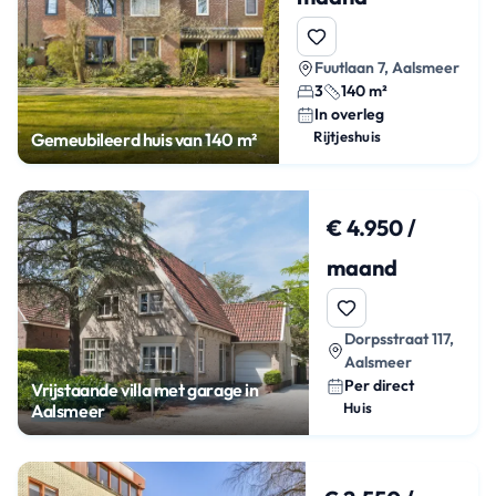
Fuutlaan 7, Aalsmeer
3
140 m²
In overleg
Rijtjeshuis
Gemeubileerd huis van 140 m²
€ 4.950 /
maand
Dorpsstraat 117,
Aalsmeer
Per direct
Vrijstaande villa met garage in
Huis
Aalsmeer