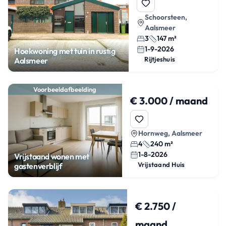
Schoorsteen,
Aalsmeer
3
147 m²
1-9-2026
Hoekwoning met tuin in rustig
Rijtjeshuis
Aalsmeer
Voorbeeldafbeelding
€ 3.000 / maand
Hornweg, Aalsmeer
4
240 m²
1-8-2026
Vrijstaand wonen met
Vrijstaand Huis
gastenverblijf
€ 2.750 /
maand