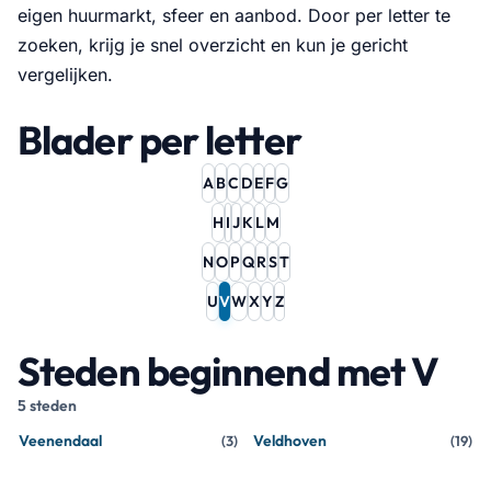
eigen huurmarkt, sfeer en aanbod. Door per letter te
zoeken, krijg je snel overzicht en kun je gericht
vergelijken.
Blader per letter
A
B
C
D
E
F
G
H
I
J
K
L
M
N
O
P
Q
R
S
T
U
V
W
X
Y
Z
Steden beginnend met V
5 steden
Veenendaal
Veldhoven
(
3
)
(
19
)