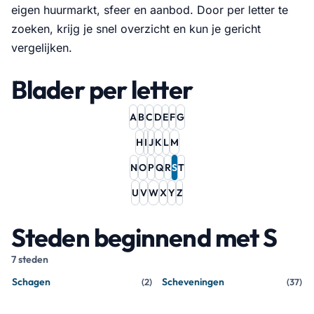
eigen huurmarkt, sfeer en aanbod. Door per letter te
zoeken, krijg je snel overzicht en kun je gericht
vergelijken.
Blader per letter
A
B
C
D
E
F
G
H
I
J
K
L
M
N
O
P
Q
R
S
T
U
V
W
X
Y
Z
Steden beginnend met S
7 steden
Schagen
Scheveningen
(
2
)
(
37
)