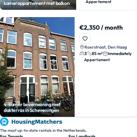
Appartement
kamerappartement met balkon
€2,350 / month
Roerstraat, Den Haag
3
85 m²
Immediately
Appartement
4-kamer bovenwoning met
dakterras in Scheveningen
The most up-to-date rentals in the Netherlands.
For Tenants
For Landlords