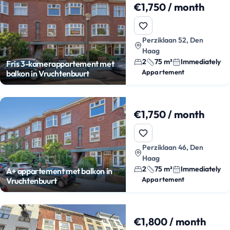
€1,750 / month
Perziklaan 52, Den
Haag
2
75 m²
Immediately
Fris 3-kamerappartement met
Appartement
balkon in Vruchtenbuurt
€1,750 / month
Perziklaan 46, Den
Haag
2
75 m²
Immediately
A+ appartement met balkon in
Appartement
Vruchtenbuurt
€1,800 / month