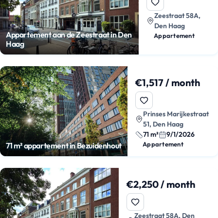
Zeestraat 58A,
Den Haag
Appartement aan de Zeestraat in Den
Appartement
Haag
€1,517 / month
Prinses Marijkestraat
51, Den Haag
71 m²
9/1/2026
Appartement
71 m² appartement in Bezuidenhout
€2,250 / month
Zeestraat 58A, Den