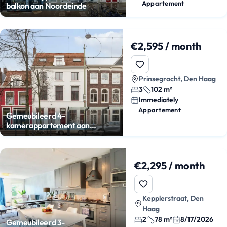
Appartement
balkon aan Noordeinde
€2,595 / month
Prinsegracht, Den Haag
3
102 m²
Immediately
Appartement
Gemeubileerd 4-
kamerappartement aan
Prinsegracht
€2,295 / month
Kepplerstraat, Den
Haag
2
78 m²
8/17/2026
Gemeubileerd 3-