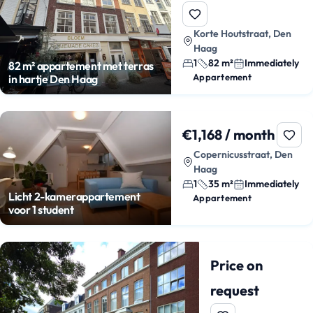
Korte Houtstraat, Den
Haag
1
82 m²
Immediately
82 m² appartement met terras
Appartement
in hartje Den Haag
€1,168 / month
Copernicusstraat, Den
Haag
1
35 m²
Immediately
Licht 2-kamerappartement
Appartement
voor 1 student
Price on
request