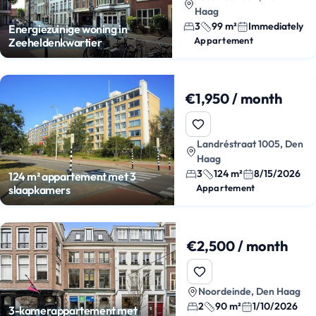
Haag
3
99 m²
Immediately
Energiezuinige woning in
Appartement
Zeeheldenkwartier
€1,950 / month
Landréstraat 1005, Den
Haag
3
124 m²
8/15/2026
124 m² appartement met 3
Appartement
slaapkamers
€2,500 / month
Noordeinde, Den Haag
2
90 m²
1/10/2026
3-kamerappartement met