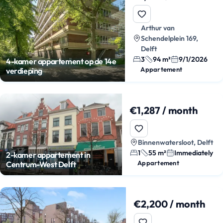
Arthur van
Schendelplein 169,
Delft
3
94 m²
9/1/2026
4-kamer appartement op de 14e
Appartement
verdieping
€1,287 / month
Binnenwatersloot, Delft
1
55 m²
Immediately
2-kamer appartement in
Appartement
Centrum-West Delft
€2,200 / month