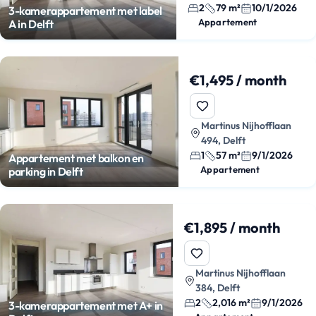
2
79 m²
10/1/2026
3-kamerappartement met label
Appartement
A in Delft
€1,495 / month
Martinus Nijhofflaan
494, Delft
1
57 m²
9/1/2026
Appartement met balkon en
Appartement
parking in Delft
€1,895 / month
Martinus Nijhofflaan
384, Delft
2
2,016 m²
9/1/2026
3-kamerappartement met A+ in