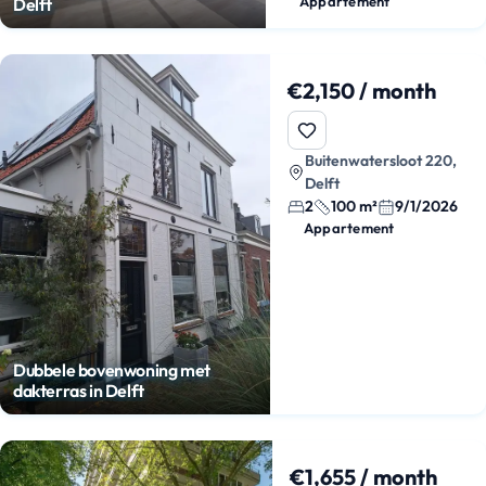
Appartement
Delft
€2,150 / month
Buitenwatersloot 220,
Delft
2
100 m²
9/1/2026
Appartement
Dubbele bovenwoning met
dakterras in Delft
€1,655 / month