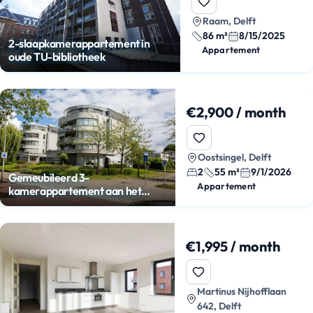
Raam, Delft
86 m²
8/15/2025
2-slaapkamerappartement in
Appartement
oude TU-bibliotheek
€2,900 / month
Oostsingel, Delft
2
55 m²
9/1/2026
Gemeubileerd 3-
Appartement
kamerappartement aan het
kanaal
€1,995 / month
Martinus Nijhofflaan
642, Delft