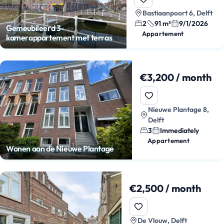
Bastiaanpoort 6, Delft
2
91 m²
9/1/2026
Gemeubileerd 3-
Appartement
kamerappartement met terras
€3,200 / month
Nieuwe Plantage 8,
Delft
3
Immediately
Appartement
Wonen aan de Nieuwe Plantage
€2,500 / month
De Vlouw, Delft