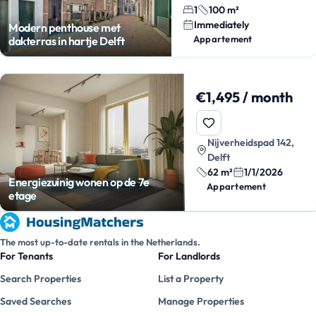
1
100 m²
Immediately
Modern penthouse met
Appartement
dakterras in hartje Delft
€1,495 / month
Nijverheidspad 142,
Delft
62 m²
1/1/2026
Energiezuinig wonen op de 7e
Appartement
etage
The most up-to-date rentals in the Netherlands.
For Tenants
For Landlords
Search Properties
List a Property
Saved Searches
Manage Properties