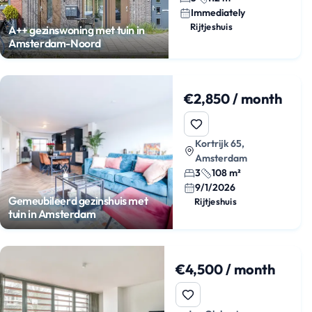
Immediately
Rijtjeshuis
A++ gezinswoning met tuin in
Amsterdam-Noord
€2,850 / month
Kortrijk 65,
Amsterdam
3
108 m²
9/1/2026
Gemeubileerd gezinshuis met
Rijtjeshuis
tuin in Amsterdam
€4,500 / month