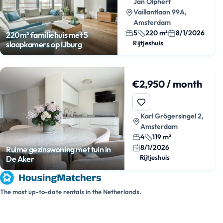
Jan Olphert
Vaillantlaan 99A,
Amsterdam
5
220 m²
8/1/2026
220m² familiehuis met 5
Rijtjeshuis
slaapkamers op IJburg
€2,950 / month
Karl Grögersingel 2,
Amsterdam
4
119 m²
8/1/2026
Ruime gezinswoning met tuin in
Rijtjeshuis
De Aker
The most up-to-date rentals in the Netherlands.