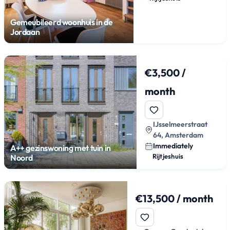
Gemeubileerd woonhuis in de
Jordaan
€3,500 /
month
IJsselmeerstraat
64, Amsterdam
Immediately
A++ gezinswoning met tuin in
Rijtjeshuis
Noord
€13,500 / month