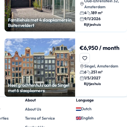
Oud-Ehrenstein 32,
Amsterdam
4
189 m²
9/1/2026
Familiehuis met 4 slaapkamers in
Rijtjeshuis
Buitenveldert
€6,950 / month
Singel, Amsterdam
6
251 m²
1/5/2027
Rijtjeshuis
Heel grachtenhuis aan de Singel
met 6 slaapkamers
About
Language
Dutch
y
About Us
English
rties
Terms of Service