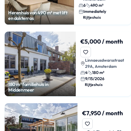
6
490 m²
Immediately
Herenhuis van 490 m² met lift
Rijtjeshuis
en dakterras
€5,000 / month
Linnaeusdwarsstraat
29A, Amsterdam
4
180 m²
9/15/2026
180 m² familiehuis in
Rijtjeshuis
Middenmeer
€7,950 / month