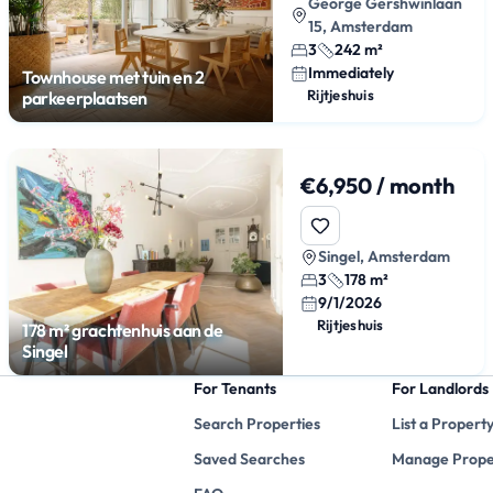
George Gershwinlaan
15, Amsterdam
3
242 m²
Immediately
Townhouse met tuin en 2
Rijtjeshuis
parkeerplaatsen
€6,950 / month
Singel, Amsterdam
3
178 m²
9/1/2026
Rijtjeshuis
178 m² grachtenhuis aan de
Singel
For Tenants
For Landlords
Search Properties
List a Propert
Saved Searches
Manage Prope