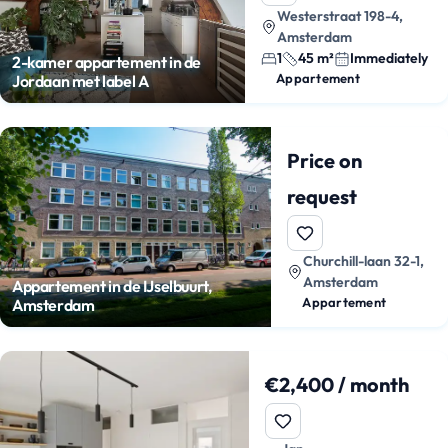
Westerstraat 198-4,
Amsterdam
1
45 m²
Immediately
2-kamer appartement in de
Appartement
Jordaan met label A
Price on
request
Churchill-laan 32-1,
Amsterdam
Appartement in de IJselbuurt,
Appartement
Amsterdam
€2,400 / month