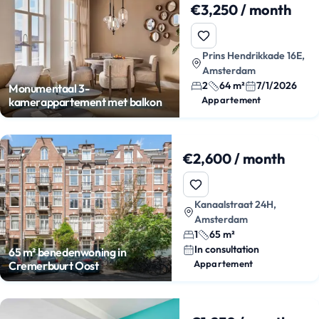
€3,250 / month
Prins Hendrikkade 16E,
Amsterdam
2
64 m²
7/1/2026
Monumentaal 3-
Appartement
kamerappartement met balkon
€2,600 / month
Kanaalstraat 24H,
Amsterdam
1
65 m²
In consultation
65 m² benedenwoning in
Appartement
Cremerbuurt Oost