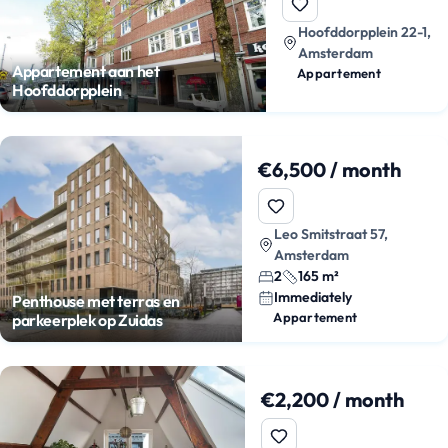
Hoofddorpplein 22-1,
Amsterdam
Appartement aan het
Appartement
Hoofddorpplein
€6,500 / month
Leo Smitstraat 57,
Amsterdam
2
165 m²
Immediately
Penthouse met terras en
Appartement
parkeerplek op Zuidas
€2,200 / month