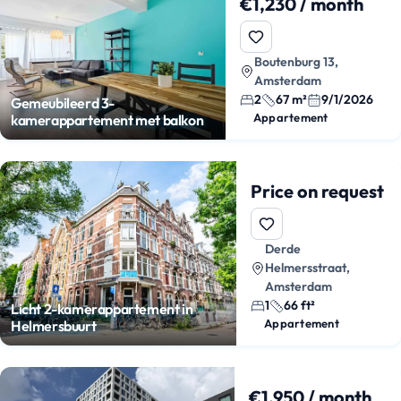
€1,230 / month
Boutenburg 13,
Amsterdam
2
67 m²
9/1/2026
Gemeubileerd 3-
Appartement
kamerappartement met balkon
Price on request
Derde
Helmersstraat,
Amsterdam
1
66 ft²
Licht 2-kamerappartement in
Appartement
Helmersbuurt
€1,950 / month