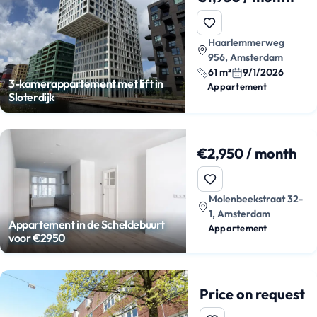
Haarlemmerweg
956, Amsterdam
61 m²
9/1/2026
3-kamerappartement met lift in
Appartement
Sloterdijk
€2,950 / month
Molenbeekstraat 32-
1, Amsterdam
Appartement in de Scheldebuurt
Appartement
voor €2950
Price on request