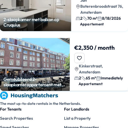
Jan
Boterenbroodstraat 76,
Amsterdam
2
70 m²
8/18/2026
2-slaapkamer met balkon op
Appartement
Cruquius
€2,350 / month
Kinkerstraat,
Amsterdam
2
65 m²
Immediately
Gemeubileerd 2-
Appartement
slaapkamerappartement met
balkon
The most up-to-date rentals in the Netherlands.
For Tenants
For Landlords
Search Properties
List a Property
Saved Searches
Manage Properties