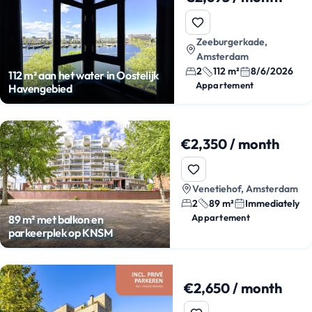
Zeeburgerkade,
Amsterdam
2
112 m²
8/6/2026
112 m² aan het water in Oostelijk
Appartement
Havengebied
€2,350 / month
Venetiehof, Amsterdam
2
89 m²
Immediately
Appartement
89 m² met balkon en
parkeerplek op KNSM
€2,650 / month