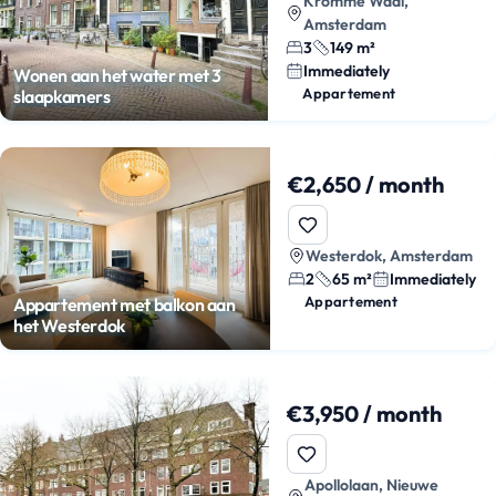
Kromme Waal,
Amsterdam
3
149 m²
Immediately
Wonen aan het water met 3
Appartement
slaapkamers
€2,650 / month
Westerdok, Amsterdam
2
65 m²
Immediately
Appartement
Appartement met balkon aan
het Westerdok
€3,950 / month
Apollolaan, Nieuwe