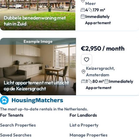
Meer
4
179 m²
Immediately
Dubbele benedenwoning met
Appartement
tuin in Zuid
Example Image
€2,950 / month
Keizersgracht,
Amsterdam
1
80 m²
Immediately
Licht appartement met uitzicht
Appartement
op de Keizersgracht
The most up-to-date rentals in the Netherlands.
For Tenants
For Landlords
Search Properties
List a Property
Saved Searches
Manage Properties