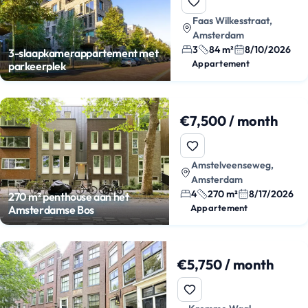
Faas Wilkesstraat,
Amsterdam
3
84 m²
8/10/2026
3-slaapkamerappartement met
Appartement
parkeerplek
€7,500 / month
Amstelveenseweg,
Amsterdam
4
270 m²
8/17/2026
270 m² penthouse aan het
Appartement
Amsterdamse Bos
€5,750 / month