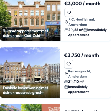
€3,000 / month
P.C. Hooftstraat,
Amsterdam
2
68 m²
Immediately
3-kamerappartement met
Appartement
dakterras in Oud-Zuid
€3,750 / month
Keizersgracht,
Amsterdam
2
110 m²
Immediately
Dubbele bovenwoning met
Appartement
dakterras aan de gracht