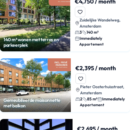
€4,750 / month
Zuidelijke Wandelweg,
Amsterdam
3
140 m²
Immediately
140 m² wonen met terras en
Appartement
parkeerplek
€2,395 / month
Pieter Oosterhuisstraat,
Amsterdam
2
85 m²
Immediately
Gemeubileerde maisonnette
Appartement
met balkon
€2,695 / month