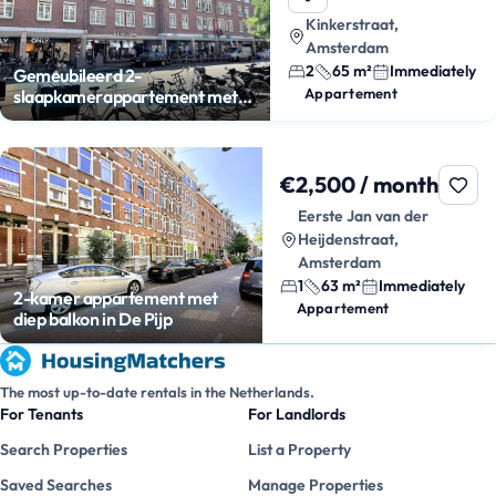
Kinkerstraat,
Amsterdam
2
65 m²
Immediately
Gemeubileerd 2-
Appartement
slaapkamerappartement met
balkon
€2,500 / month
Eerste Jan van der
Heijdenstraat,
Amsterdam
1
63 m²
Immediately
2-kamer appartement met
Appartement
diep balkon in De Pijp
The most up-to-date rentals in the Netherlands.
For Tenants
For Landlords
Search Properties
List a Property
Saved Searches
Manage Properties