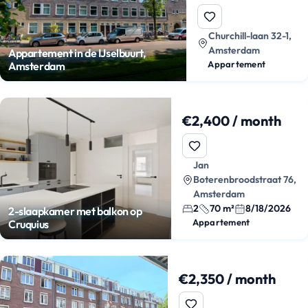
Churchill-laan 32-1,
Amsterdam
Appartement in de IJselbuurt,
Appartement
Amsterdam
€2,400 / month
Jan
Boterenbroodstraat 76,
Amsterdam
2
70 m²
8/18/2026
2-slaapkamer met balkon op
Appartement
Cruquius
€2,350 / month