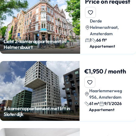
Price on request
Derde
Helmersstraat,
Amsterdam
1
66 ft²
Licht 2-kamerappartement in
Appartement
Helmersbuurt
€1,950 / month
Haarlemmerweg
956, Amsterdam
61 m²
9/1/2026
3-kamerappartement met lift in
Appartement
Sloterdijk