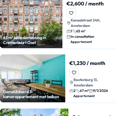
€2,600 / month
Kanaalstraat 24H,
Amsterdam
1
65 m²
In consultation
65 m² benedenwoning in
Appartement
Cremerbuurt Oost
€1,230 / month
Boutenburg 13,
Amsterdam
2
67 m²
9/1/2026
Gemeubileerd 3-
Appartement
kamerappartement met balkon