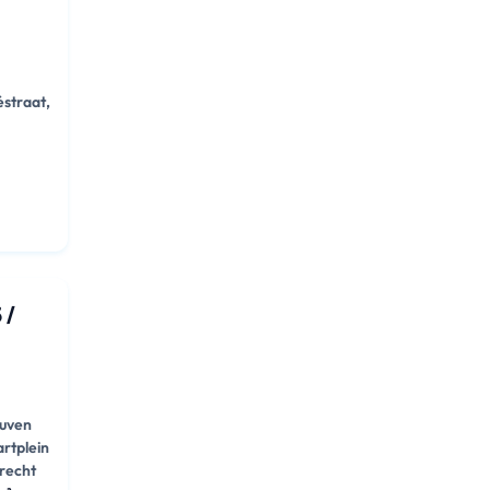
straat,
t
 /
d
uven
rtplein
recht