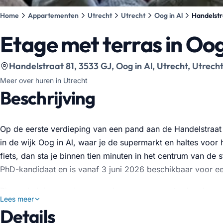
Home
Appartementen
Utrecht
Utrecht
Oog in Al
Handelstr
Etage met terras in Oog
Bekijk locatie op kaart
:
Handelstraat 81, 3533 GJ, Oog in Al, Utrecht, Utrech
Meer over huren in Utrecht
Beschrijving
Op de eerste verdieping van een pand aan de Handelstraat
in de wijk Oog in Al, waar je de supermarkt en haltes voor 
fiets, dan sta je binnen tien minuten in het centrum van de
PhD-kandidaat en is vanaf 3 juni 2026 beschikbaar voor 
Binnen heb je een eigen woonkamer, een aparte slaapkamer
Lees meer
andere bewo…
Details