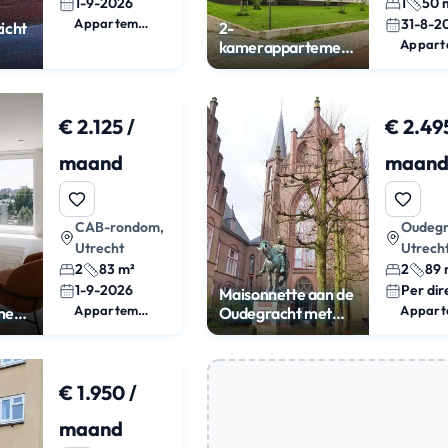
1-9-2026
1
50 
Appartement
31-8-2
icht
2-
kamerappartement
met lift en label A
€ 2.125 /
€ 2.49
maand
maan
CAB-rondom,
Oudegr
Utrecht
Utrech
2
83 m²
2
89 
1-9-2026
Per dir
Maisonnette aan de
Appartement
ment
Oudegracht met
n in
uitzicht
€ 1.950 /
maand