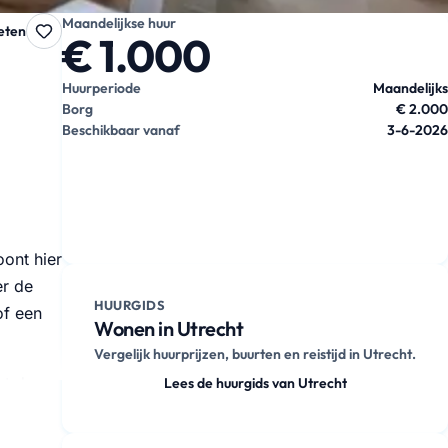
Maandelijkse huur
eten
€ 1.000
Huurperiode
Maandelijks
Borg
€ 2.000
Beschikbaar vanaf
3-6-2026
ont hier
er de
HUURGIDS
of een
Wonen in Utrecht
Vergelijk huurprijzen, buurten en reistijd in Utrecht.
et de
Lees de huurgids van Utrecht