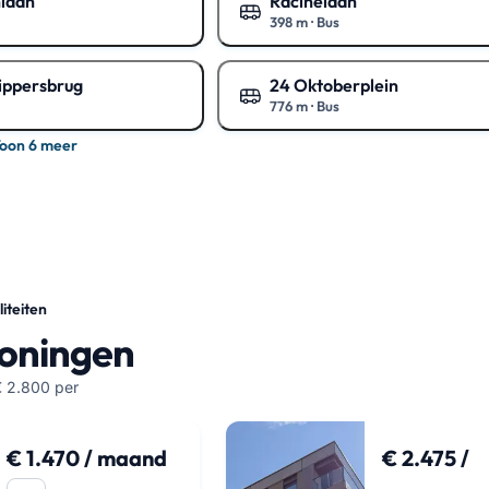
laan
Racinelaan
398 m
·
Bus
art
Toon op de kaart
ippersbrug
24 Oktoberplein
776 m
·
Bus
art
Toon op de kaart
oon 6 meer
iteiten
woningen
 2.800 per
€ 1.470 / maand
€ 2.475 /