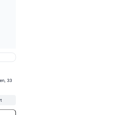
gen, 33
t