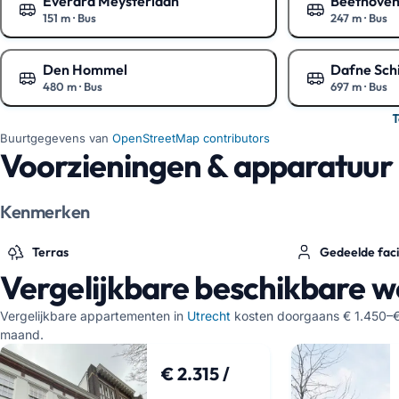
Everard Meysterlaan
Beethoven
151 m
·
Bus
247 m
·
Bus
Toon op de kaart
Toon op de ka
Den Hommel
Dafne Sch
480 m
·
Bus
697 m
·
Bus
Toon op de kaart
Toon op de ka
T
Buurtgegevens van
OpenStreetMap contributors
Voorzieningen & apparatuur
Kenmerken
Terras
Gedeelde facil
Vergelijkbare beschikbare 
Vergelijkbare appartementen in
Utrecht
kosten doorgaans € 1.450–€
maand.
€ 2.315 /