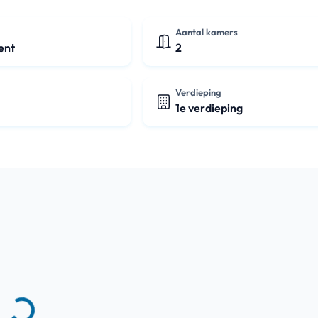
Aantal kamers
ent
2
Verdieping
1e verdieping