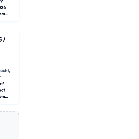
m²
026
Appartement
5 /
d
acht,
t
m²
ect
Appartement