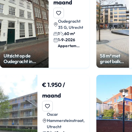
maand
Oudegracht
35 G, Utrecht
1
60 m²
1-9-2026
Appartement
Uitzicht op de
58 m² met
Oudegracht in
groot balkon
hartje Utrecht
in Leidsche
Rijn
€ 1.950 /
maand
Oscar
Hammersteinstraat,
Utrecht