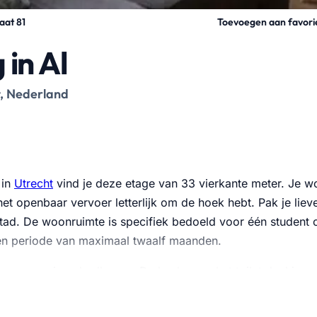
Toevoegen aan favori
aat 81
 in Al
t, Nederland
 in
Utrecht
vind je deze etage van 33 vierkante meter. Je wo
het openbaar vervoer letterlijk om de hoek hebt. Pak je liev
 stad. De woonruimte is specifiek bedoeld voor één student 
een periode van maximaal twaalf maanden.
 en een eigen badkamer. De keuken en het toilet deel je m