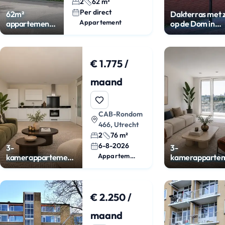
2
62 m²
Per direct
62m²
Dakterras met z
Appartement
appartement
op de Dom in
met balkon en
Wittevrouwen
garage in
Terwijde
€ 1.775 /
maand
CAB-Rondom
466, Utrecht
2
76 m²
6-8-2026
3-
3-
Appartement
kamerappartement
kamerapparte
met balkon in
met groot balko
Cartesius
Utrecht
€ 2.250 /
maand