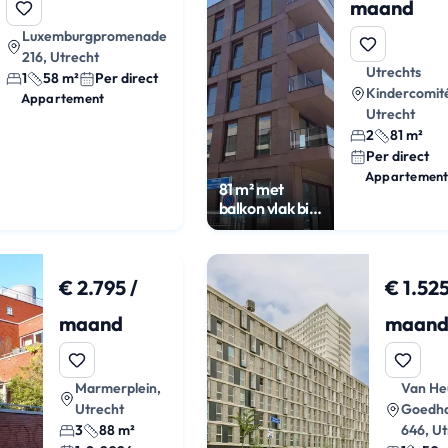
maand
Luxemburgpromenade
216, Utrecht
Utrechts
1
58 m²
Per direct
Kindercomité
Appartement
Utrecht
2
81 m²
Per direct
Appartemen
81 m² met
balkon vlak bij
Utrecht CS
€ 2.795 /
€ 1.525
maand
maan
Marmerplein,
Van He
Utrecht
Goedha
3
88 m²
646, Ut