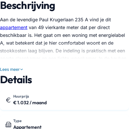
Beschrijving
Aan de levendige Paul Krugerlaan 235 A vind je dit
appartement
van 49 vierkante meter dat per direct
beschikbaar is. Het gaat om een woning met energielabel
A, wat betekent dat je hier comfortabel woont en de
stookkosten laag blijven. De indeling is praktisch met een
aparte slaapkamer en een lichte woonkamer. In de keuken
hoef je zelf niets meer te installeren, want je hebt de
Lees meer
beschikking over een vaatwasser, koelkast, vriezer,
Details
kookplaat en afzuigkap. Ook een wasmachine en droger
zijn al aanwezig, dus dat scheelt een zware verhuizing.
Huurprijs
Bovendien is het internet inbegrepen, zodat je meteen
€ 1.032 / maand
onlin…
Type
Appartement