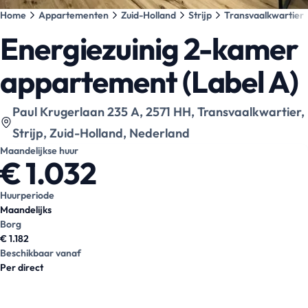
Home
Appartementen
Zuid-Holland
Strijp
Transvaalkwartier
Energiezuinig 2-kamer
appartement (Label A)
Bekijk locatie op kaart
:
Paul Krugerlaan 235 A, 2571 HH, Transvaalkwartier,
Strijp, Zuid-Holland, Nederland
Maandelijkse huur
€ 1.032
Huurperiode
Maandelijks
Borg
€ 1.182
Beschikbaar vanaf
Per direct