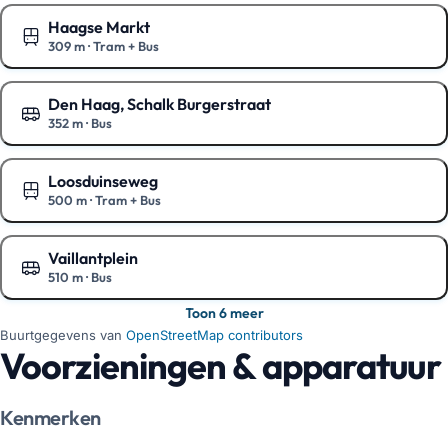
Haagse Markt
309 m
·
Tram + Bus
Toon op de kaart
Den Haag, Schalk Burgerstraat
352 m
·
Bus
Toon op de kaart
Loosduinseweg
500 m
·
Tram + Bus
Toon op de kaart
Vaillantplein
510 m
·
Bus
Toon op de kaart
Toon 6 meer
Buurtgegevens van
OpenStreetMap contributors
Voorzieningen & apparatuur
Kenmerken