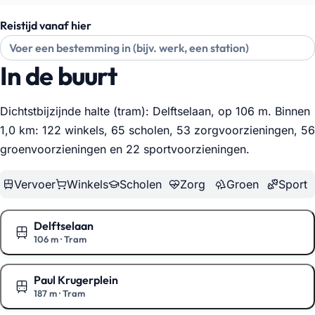
Reistijd vanaf hier
In de buurt
Dichtstbijzijnde halte (tram): Delftselaan, op 106 m. Binnen
1,0 km: 122 winkels, 65 scholen, 53 zorgvoorzieningen, 56
groenvoorzieningen en 22 sportvoorzieningen
.
Vervoer
Winkels
Scholen
Zorg
Groen
Sport
Delftselaan
106 m
·
Tram
Toon op de kaart
Paul Krugerplein
187 m
·
Tram
Toon op de kaart