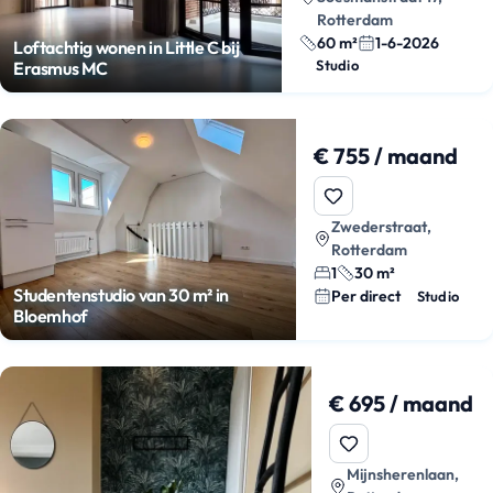
Rotterdam
60 m²
1-6-2026
Loftachtig wonen in Little C bij
Studio
Erasmus MC
€ 755 / maand
Zwederstraat,
Rotterdam
1
30 m²
Studentenstudio van 30 m² in
Per direct
Studio
Bloemhof
€ 695 / maand
Mijnsherenlaan,