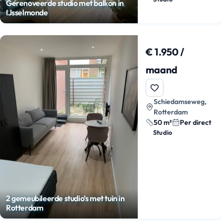
Gerenoveerde studio met balkon in
IJsselmonde
€ 1.950 /
maand
Schiedamseweg,
Rotterdam
50 m²
Per direct
Studio
2 gemeubileerde studio’s met tuin in
Rotterdam