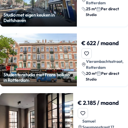
Rotterdam
25 m²
Per direct
Studio met eigen keuken in
Studio
Delfshaven
€ 622 / maand
Vierambachtsstraat,
Rotterdam
20 m²
Per direct
Studentenstudio met Frans balkon
Studio
in Rotterdam
€ 2.185 / maand
Samuel
Soesmanstraat 17,