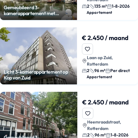
2
135 m²
1-8-2026
Gemeubileerd 3-
Appartement
kamerappartement met
skylinebalkon
€ 2.450 / maand
Laan op Zuid,
Rotterdam
2
96 m²
Per direct
Licht 3-kamerappartement op
Appartement
Kop van Zuid
€ 2.450 / maand
Heemraadstraat,
Rotterdam
2
96 m²
1-8-2026
Gemeubileerd 3-