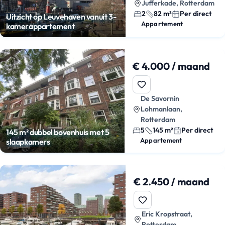
Jufferkade, Rotterdam
2
82 m²
Per direct
Uitzicht op Leuvehaven vanuit 3-
Appartement
kamerappartement
€ 4.000 / maand
De Savornin
Lohmanlaan,
Rotterdam
5
145 m²
Per direct
145 m² dubbel bovenhuis met 5
Appartement
slaapkamers
€ 2.450 / maand
Eric Kropstraat,
Rotterdam