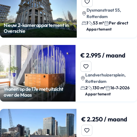
Dyxmanstraat 55,
Rotterdam
1
53 m²
Per direct
Nieuw 2-kamerappartement in
Appartement
Overschie
€ 2.995 / maand
Landverhuizersplein,
Rotterdam
2
130 m²
16-7-2026
Wonen op de 17e met uitzicht
Appartement
over de Maas
€ 2.250 / maand