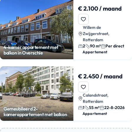
€ 2.100 / maand
Willem de
Zwijgerstraat,
Rotterdam
2
90 m²
Per direct
4-kamer appartement met
Appartement
balkon in Overschie
€ 2.450 / maand
Calandstraat,
Rotterdam
1
55 m²
22-8-2026
Gemeubileerd 2-
Appartement
kamerappartement met balkon