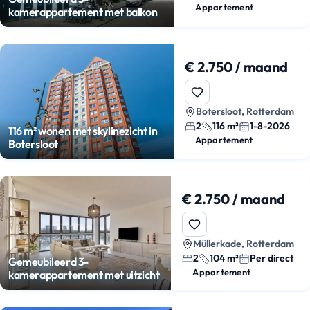
Appartement
kamerappartement met balkon
€ 2.750 / maand
Botersloot, Rotterdam
2
116 m²
1-8-2026
116 m² wonen met skylinezicht in
Appartement
Botersloot
€ 2.750 / maand
Müllerkade, Rotterdam
2
104 m²
Per direct
Gemeubileerd 3-
Appartement
kamerappartement met uitzicht