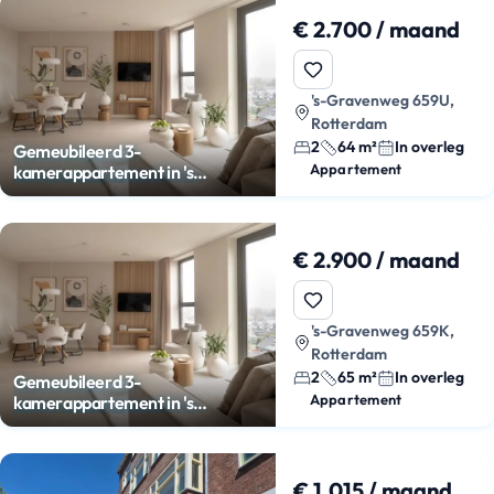
€ 2.700 / maand
's-Gravenweg 659U,
Rotterdam
2
64 m²
In overleg
Gemeubileerd 3-
Appartement
kamerappartement in 's
Gravenland
€ 2.900 / maand
's-Gravenweg 659K,
Rotterdam
2
65 m²
In overleg
Gemeubileerd 3-
Appartement
kamerappartement in 's
Gravenland
€ 1.015 / maand