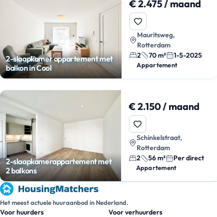
€ 2.475 / maand
Mauritsweg,
Rotterdam
2
70 m²
1-5-2025
2-slaapkamer appartement met
Appartement
balkon in Cool
€ 2.150 / maand
Schinkelstraat,
Rotterdam
2
56 m²
Per direct
2-slaapkamerappartement met
Appartement
2 balkons
Het meest actuele huuraanbod in Nederland.
Voor huurders
Voor verhuurders