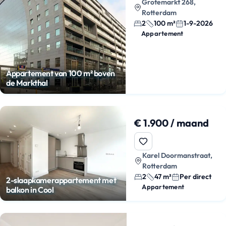
Grotemarkt 268,
Rotterdam
2
100 m²
1-9-2026
Appartement
Appartement van 100 m² boven
de Markthal
€ 1.900 / maand
Karel Doormanstraat,
Rotterdam
2
47 m²
Per direct
2-slaapkamerappartement met
Appartement
balkon in Cool