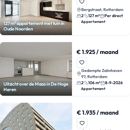
Bergstraat, Rotterdam
2
127 m²
Per direct
Appartement
127 m² appartement met tuin in
Oude Noorden
€ 1.925 / maand
Gedempte Zalmhaven
97, Rotterdam
2
106 m²
8-9-2026
Uitzicht over de Maas in De Hoge
Appartement
Heren
€ 1.935 / maand