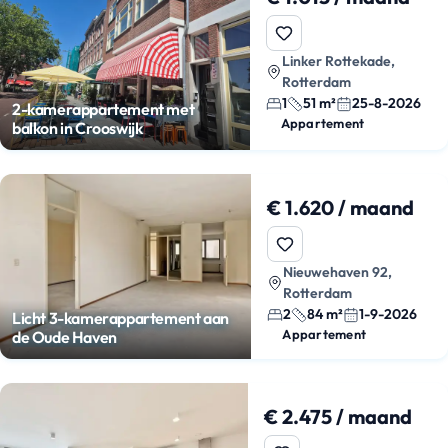
Linker Rottekade,
Rotterdam
1
51 m²
25-8-2026
2-kamerappartement met
Appartement
balkon in Crooswijk
€ 1.620 / maand
Nieuwehaven 92,
Rotterdam
2
84 m²
1-9-2026
Licht 3-kamerappartement aan
Appartement
de Oude Haven
€ 2.475 / maand