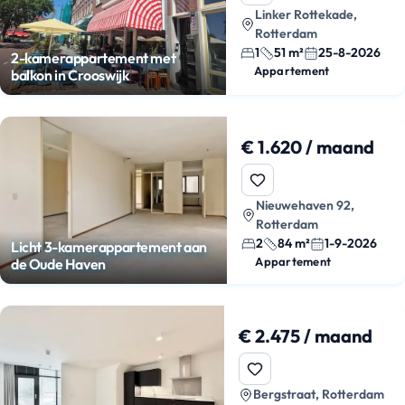
Linker Rottekade,
Rotterdam
1
51 m²
25-8-2026
2-kamerappartement met
Appartement
balkon in Crooswijk
€ 1.620 / maand
Nieuwehaven 92,
Rotterdam
2
84 m²
1-9-2026
Licht 3-kamerappartement aan
Appartement
de Oude Haven
€ 2.475 / maand
Bergstraat, Rotterdam