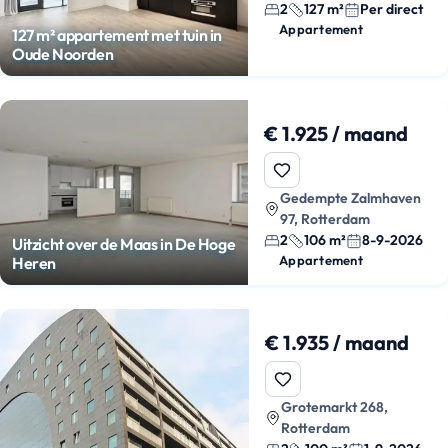
2
127 m²
Per direct
Appartement
127 m² appartement met tuin in
Oude Noorden
€ 1.925 / maand
Gedempte Zalmhaven
97, Rotterdam
2
106 m²
8-9-2026
Uitzicht over de Maas in De Hoge
Appartement
Heren
€ 1.935 / maand
Grotemarkt 268,
Rotterdam