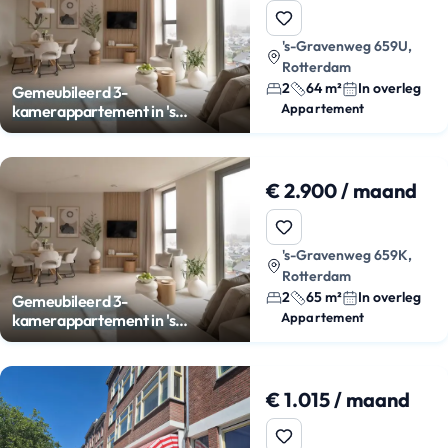
's-Gravenweg 659U,
Rotterdam
2
64 m²
In overleg
Gemeubileerd 3-
Appartement
kamerappartement in 's
Gravenland
€ 2.900 / maand
's-Gravenweg 659K,
Rotterdam
2
65 m²
In overleg
Gemeubileerd 3-
Appartement
kamerappartement in 's
Gravenland
€ 1.015 / maand