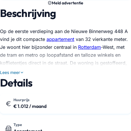
Meld advertentie
Beschrijving
Op de eerste verdieping aan de Nieuwe Binnenweg 448 A
vind je dit compacte
appartement
van 32 vierkante meter.
Je woont hier bijzonder centraal in
Rotterdam
-West, met
de tram en metro op loopafstand en talloze winkels en
koffietentjes direct in de straat. De woning is gestoffeerd,
dus de vloer en raambekleding zijn alvast voor je
Lees meer
geregeld.
Details
De indeling bestaat uit een woonkamer met een open
keuken. Hier heb je direct toegang tot inbouwapparatuur
Huurprijs
€ 1.012 / maand
zoals een kookplaat, afzuigkap, koelkast en magnetron. Er
is één slaapkamer en een badkamer aanwezig. Handig om
te weten is dat je voor de was gebruikma…
Type