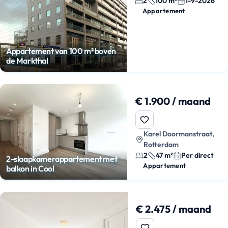
2
100 m²
1-9-2026
Appartement
Appartement van 100 m² boven
de Markthal
€ 1.900 / maand
Karel Doormanstraat,
Rotterdam
2
47 m²
Per direct
2-slaapkamerappartement met
Appartement
balkon in Cool
€ 2.475 / maand