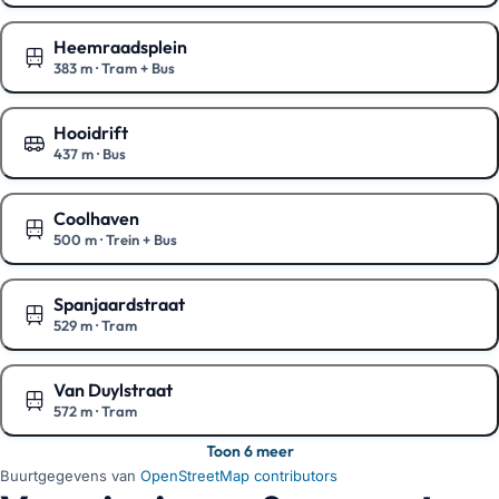
Toon op de kaart
Heemraadsplein
383 m
·
Tram + Bus
Toon op de kaart
Hooidrift
437 m
·
Bus
Toon op de kaart
Coolhaven
500 m
·
Trein + Bus
Toon op de kaart
Spanjaardstraat
529 m
·
Tram
Toon op de kaart
Van Duylstraat
572 m
·
Tram
Toon op de kaart
Toon 6 meer
Buurtgegevens van
OpenStreetMap contributors