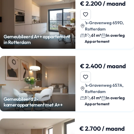
€ 2.200 / maand
's-Gravenweg 659D,
Rotterdam
1
61 m²
In overleg
Gemeubileerd A++ appartement
Appartement
in Rotterdam
€ 2.400 / maand
's-Gravenweg 657A,
Rotterdam
1
61 m²
In overleg
Gemeubileerd 2-
Appartement
kamerappartement met A++
€ 2.700 / maand