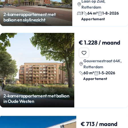
Laan op Zuid,
Rotterdam
1
64 m²
1-8-2026
2-kamerappartement met
Appartement
balkon en skylinezicht
€ 1.228 / maand
Gouvernestraat 64K,
Rotterdam
60 m²
1-5-2026
Appartement
2-kamerappartement met balkon
in Oude Westen
€ 713 / maand