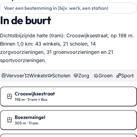
In de buurt
Dichtstbijzijnde halte (tram): Crooswijksestraat, op 198 m.
Binnen 1,0 km: 43 winkels, 21 scholen, 14
zorgvoorzieningen, 31 groenvoorzieningen en 21
sportvoorzieningen
.
Vervoer
Winkels
Scholen
Zorg
Groen
Sport
Crooswijksestraat
198 m
·
Tram + Bus
Toon op de kaart
Boezemsingel
305 m
·
Tram
Toon op de kaart