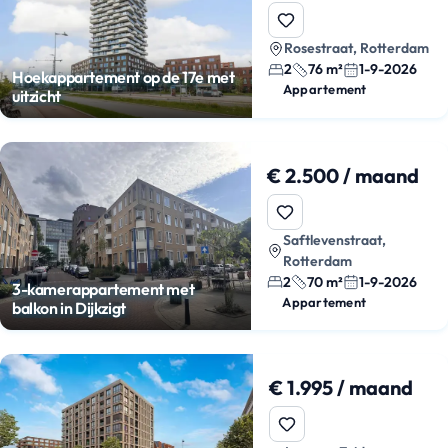
Rosestraat, Rotterdam
2
76 m²
1-9-2026
Hoekappartement op de 17e met
Appartement
uitzicht
€ 2.500 / maand
Saftlevenstraat,
Rotterdam
2
70 m²
1-9-2026
3-kamerappartement met
Appartement
balkon in Dijkzigt
€ 1.995 / maand