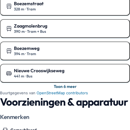
Boezemstraat
328 m
·
Tram
Toon op de kaart
Zaagmolenbrug
390 m
·
Tram + Bus
Toon op de kaart
Boezemweg
394 m
·
Tram
Toon op de kaart
Nieuwe Crooswijkseweg
441 m
·
Bus
Toon op de kaart
Toon 6 meer
Buurtgegevens van
OpenStreetMap contributors
Voorzieningen & apparatuur
Kenmerken
Gemeubileerd