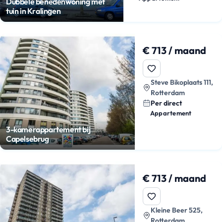
Dubbele benedenwoning met
tuin in Kralingen
€ 713 / maand
Steve Bikoplaats 111,
Rotterdam
Per direct
Appartement
3-kamerappartement bij
Capelsebrug
€ 713 / maand
Kleine Beer 525,
Rotterdam