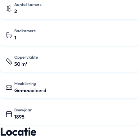
Aantal kamers
2
Badkamers
1
Oppervlakte
50 m²
Meubilering
Gemeubileerd
Bouwjaar
1895
Locatie