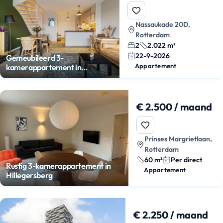
Nassaukade 20D,
Rotterdam
2
2.022 m²
22-9-2026
Gemeubileerd 3-
Appartement
kamerappartement in
Feijenoord
€ 2.500 / maand
Prinses Margrietlaan,
Rotterdam
60 m²
Per direct
Rustig 3-kamerappartement in
Appartement
Hillegersberg
€ 2.250 / maand