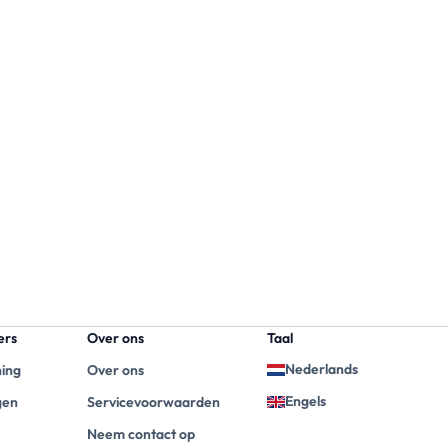
ers
Over ons
Taal
Nederlands
ning
Over ons
Engels
gen
Servicevoorwaarden
Neem contact op