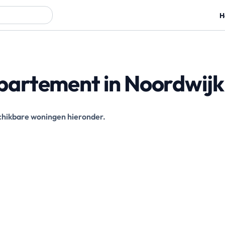
H
artement in Noordwijk
eschikbare woningen hieronder.