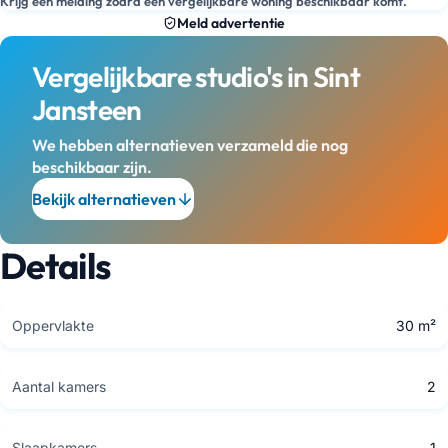
Krijg een melding zodra een vergelijkbare woning beschikbaar komt.
Meld advertentie
Vergelijkbare studio's in Sint
Jansteen
We hebben alternatieven verzameld die nog
beschikbaar zijn.
Bekijk alternatieven
Details
Oppervlakte
30 m²
Aantal kamers
2
Slaapkamers
1