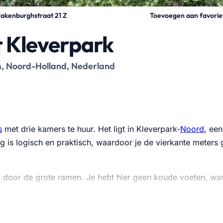
Toevoegen aan favorie
akenburghstraat 21 Z
et Kleverpark
m, Noord-Holland, Nederland
s
met drie kamers te huur. Het ligt in Kleverpark-
Noord
, een
ing is logisch en praktisch, waardoor je de vierkante meters
t door de grote ramen. Je hebt hier geen koude voeten, wan
fortabel. Ook handig zijn de ingebouwde kasten in de wonin
netjes.