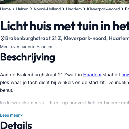
Home
Huizen
Noord-Holland
Haarlem
Kleverpark-noord
Br
Licht huis met tuin in h
Bekijk locatie op kaart
:
Brakenburghstraat 21 Z, Kleverpark-noord, Haarle
Meer over huren in Haarlem
Beschrijving
Aan de Brakenburghstraat 21 Zwart in
Haarlem
staat dit
hui
plek waar je toch dicht bij winkels en de stad zit. De indel
benut.
In de woonkamer valt direct op hoeveel licht er binnenkom
ligt
vloerverwarming
. Dat is vooral in de winter erg com
Lees meer
berg je spullen makkelijk uit het zicht op en blijft de ruimte 
Details