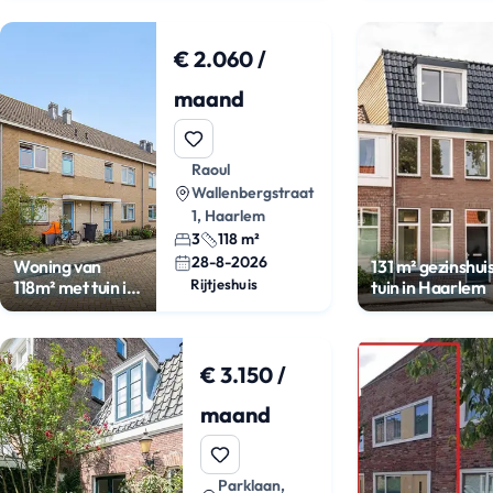
€ 2.060 /
maand
Raoul
Wallenbergstraat
1, Haarlem
3
118 m²
28-8-2026
Woning van
131 m² gezinshui
Rijtjeshuis
118m² met tuin in
tuin in Haarlem
Haarlem-Oost
€ 3.150 /
maand
Parklaan,