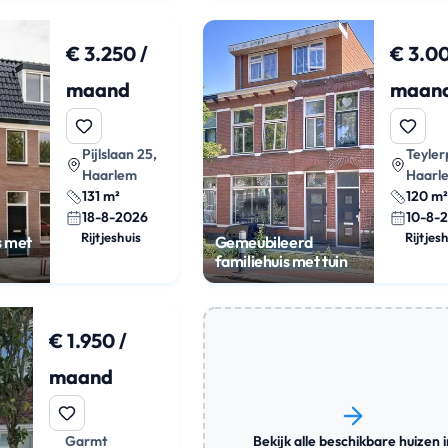
€ 3.250 /
€ 3.00
maand
maan
Pijlslaan 25,
Teyler
Haarlem
Haarl
131 m²
120 m²
18-8-2026
10-8-
Rijtjeshuis
Rijtjes
s met
Gemeubileerd
familiehuis met tuin
€ 1.950 /
maand
Bekijk alle beschikbare huizen i
Garmt