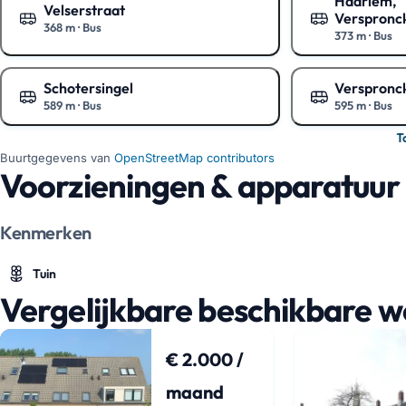
Haarlem,
Velserstraat
Verspronc
368 m
·
Bus
373 m
·
Bus
Toon op de kaart
Toon op de ka
Schotersingel
Verspronc
589 m
·
Bus
595 m
·
Bus
Toon op de kaart
Toon op de ka
T
Buurtgegevens van
OpenStreetMap contributors
Voorzieningen & apparatuur
Kenmerken
Tuin
Vergelijkbare beschikbare 
€ 2.000 /
maand