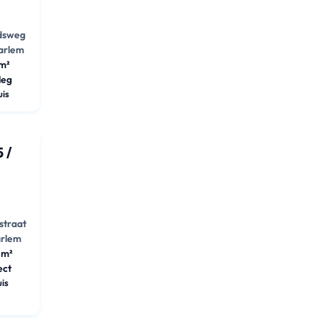
idsweg
aarlem
m²
leg
uis
 /
d
straat
arlem
 m²
ect
uis