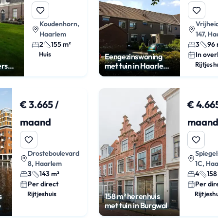
Koudenhorn,
Vrijhe
Haarlem
147, H
2
155 m²
3
96 
Huis
In over
Eengezinswoning
Rijtjesh
ers
met tuin in Haarlem
Zuiderpolder
€ 3.665 /
€ 4.665
maand
maan
Drosteboulevard
Spiegel
8, Haarlem
1C, Ha
3
143 m²
4
158
Per direct
Per dir
Rijtjeshuis
Rijtjesh
s
158 m² herenhuis
e
met tuin in Burgwal