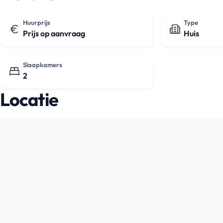
Je beschikt over twee slaapkame…
Huurprijs
Type
Prijs op aanvraag
Huis
Slaapkamers
2
Locatie