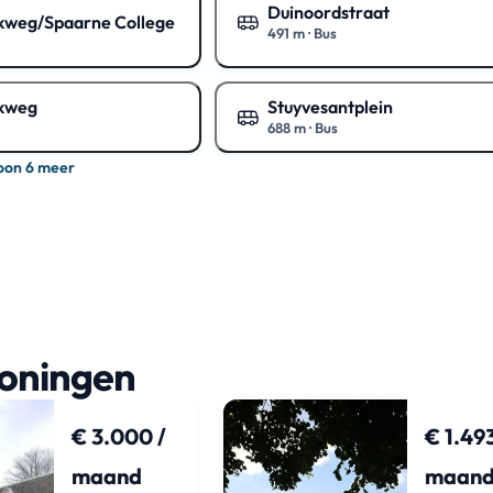
Duinoordstraat
kweg/Spaarne College
491 m
·
Bus
Toon op de kaart
art
kweg
Stuyvesantplein
688 m
·
Bus
art
Toon op de kaart
oon 6 meer
woningen
€ 3.000 /
€ 1.493
maand
maan