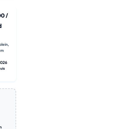
0 /
d
plein,
em
2026
huis
n