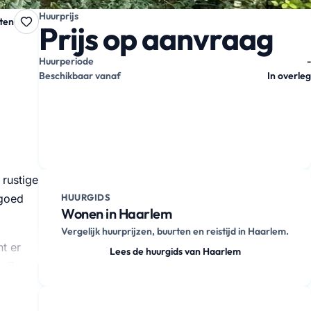
Huurprijs
ten
Prijs op aanvraag
Huurperiode
-
Beschikbaar vanaf
In overleg
 rustige
 goed
HUURGIDS
Wonen in Haarlem
Vergelijk huurprijzen, buurten en reistijd in Haarlem.
t er
Lees de huurgids van Haarlem
g. Zo