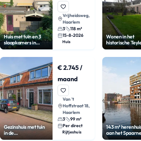
Vrijheidsweg,
Haarlem
3
118 m²
15-8-2026
Huis met tuin en 3
Wonen in het
Huis
slaapkamers in
historische Teyl
Haarlem
Hofje
€ 2.745 /
maand
Van 't
Hoffstraat 18,
Haarlem
3
99 m²
Per direct
Gezinshuis met tuin
143 m² herenhui
Rijtjeshuis
in de
aan het Spaarn
Zeeheldenbuurt