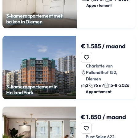
Appartement
3-kamerappartement met
balkon in Diemen
€ 1.585 / maand
Charlotte van
Pallandthof 152,
Diemen
2
76 m²
15-8-2026
3-kamerappartement in
Appartement
Holland Park
€ 1.850 / maand
Punt Sniep 622,