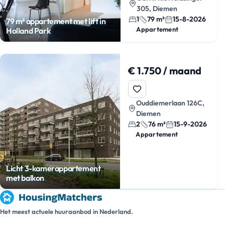
305, Diemen
1
79 m²
15-8-2026
79 m² appartement met lift in
Appartement
Holland Park
€ 1.750 / maand
Ouddiemerlaan 126C,
Diemen
2
76 m²
15-9-2026
Appartement
Licht 3-kamerappartement
met balkon
Het meest actuele huuraanbod in Nederland.