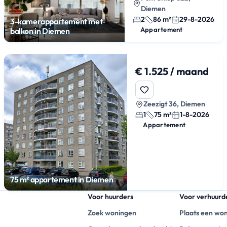
Diemen
2
86 m²
29-8-2026
3-kamerappartement met
Appartement
balkon in Diemen
€ 1.525 / maand
Zeezigt 36, Diemen
1
75 m²
1-8-2026
Appartement
75 m² appartement in Diemen
Voor huurders
Voor verhuurd
Zoek woningen
Plaats een wo