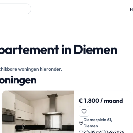
H
partement in Diemen
eschikbare woningen hieronder.
woningen
€ 1.800 / maand
Diemerplein 61,
Diemen
2
85 m²
3-9-2026