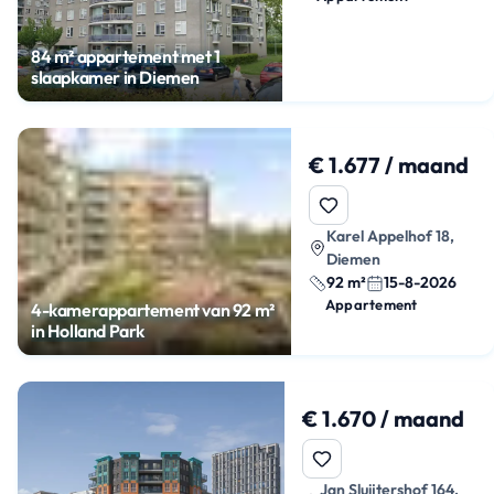
84 m² appartement met 1
slaapkamer in Diemen
€ 1.677 / maand
Karel Appelhof 18,
Diemen
92 m²
15-8-2026
Appartement
4-kamerappartement van 92 m²
in Holland Park
€ 1.670 / maand
Jan Sluijtershof 164,