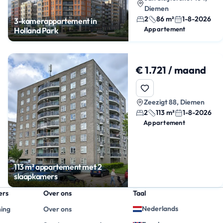
Diemen
2
86 m²
1-8-2026
3-kamerappartement in
Appartement
Holland Park
€ 1.721 / maand
Zeezigt 88, Diemen
2
113 m²
1-8-2026
Appartement
113 m² appartement met 2
slaapkamers
ers
Over ons
Taal
Nederlands
ning
Over ons