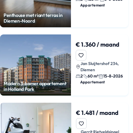
Appartement
Penthouse met riant terras in
Diemen-Noord
€ 1.360 / maand
Jan Sluijtershof 234,
Diemen
2
60 m²
15-8-2026
Appartement
Modern 3-kamer appartement
in Holland Park
€ 1.481 / maand
Gerrit Rietveldsingel