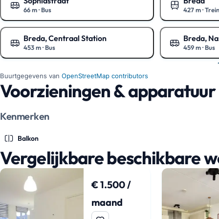
Sophiastraat
Breda
66 m
·
Bus
427 m
·
Trei
Toon op de kaart
Toon op de ka
Breda, Centraal Station
Breda, Na
453 m
·
Bus
459 m
·
Bus
Toon op de kaart
Toon op de ka
Buurtgegevens van
OpenStreetMap contributors
Voorzieningen & apparatuur
Kenmerken
Balkon
Vergelijkbare beschikbare 
€ 1.500 /
maand