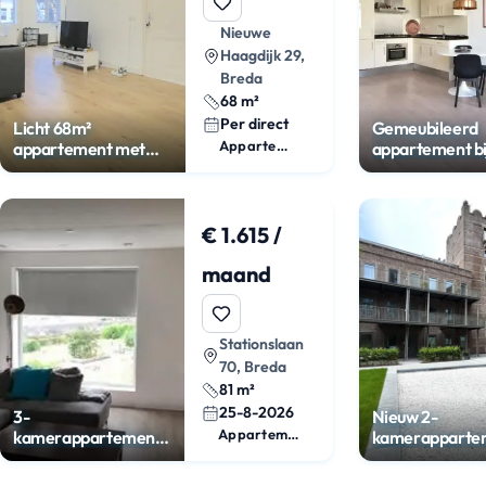
Nieuwe
Haagdijk 29,
Breda
68 m²
Per direct
Licht 68m²
Gemeubileerd
Appartement
appartement met
appartement bi
parking aan de
Breda CS
Haagdijk
€ 1.615 /
maand
Stationslaan
70, Breda
81 m²
25-8-2026
3-
Nieuw 2-
Appartement
kamerappartement
kamerappartem
met balkon in
POST Breda
Belcrum