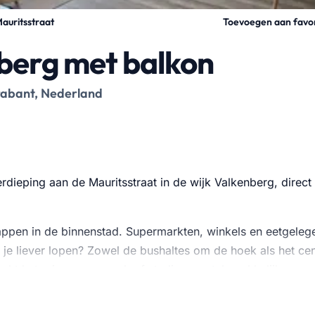
Toevoegen aan favo
auritsstraat
berg met balkon
rabant, Nederland
rdieping aan de Mauritsstraat in de wijk Valkenberg, direct
 stappen in de binnenstad. Supermarkten, winkels en eetgele
a je liever lopen? Zowel de bushaltes om de hoek als het cen
aakt het reizen naar werk of studie een stuk makkelijker.
and, compleet met e…