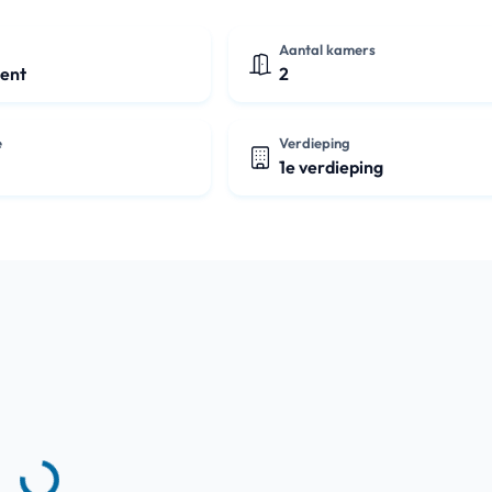
Aantal kamers
ent
2
e
Verdieping
1e verdieping