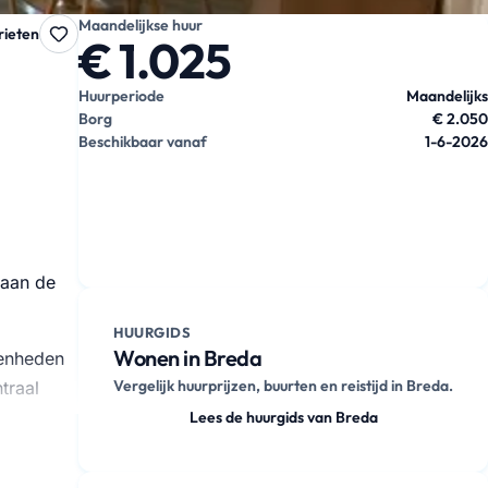
Maandelijkse huur
rieten
€ 1.025
Huurperiode
Maandelijks
Borg
€ 2.050
Beschikbaar vanaf
1-6-2026
 aan de
HUURGIDS
Wonen in Breda
genheden
Vergelijk huurprijzen, buurten en reistijd in Breda.
traal
Lees de huurgids van Breda