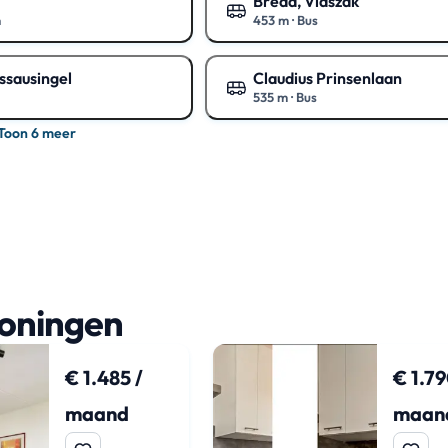
Breda, Vlaszak
n
453 m
·
Bus
art
Toon op de kaart
ssausingel
Claudius Prinsenlaan
535 m
·
Bus
art
Toon op de kaart
Toon 6 meer
woningen
€ 1.485 /
€ 1.79
maand
maan