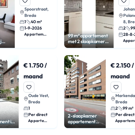
Spoorstraat,
Johan
Breda
Polan
1
40 m²
8, Br
1-9-2026
2
99
Appartement
28-8-
99 m² appartement
j
met 2 slaapkamers
in Breda
€ 1.750 /
€ 2.150 /
maand
maand
Oude Vest,
Markenda
Breda
Breda
1
2
99 m²
Per direct
Per direct
2-slaapkamer
Appartement
Appartem
ent in
appartement
met
parkeerplek in