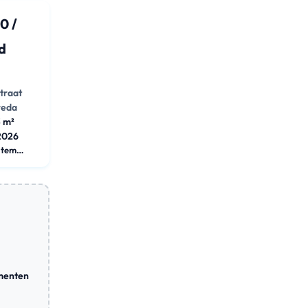
0 /
d
straat
reda
 m²
2026
Appartement
ementen