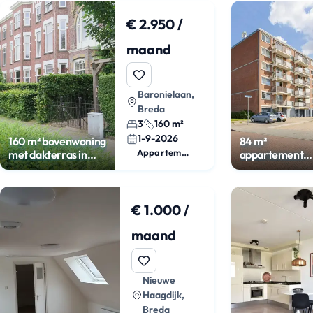
€ 2.950 /
maand
Baronielaan,
Breda
3
160 m²
1-9-2026
160 m² bovenwoning
84 m²
Appartement
met dakterras in
appartement
Zandberg
met balkon in
IJpelaar
€ 1.000 /
maand
Nieuwe
Haagdijk,
Breda