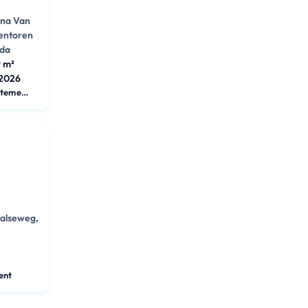
na Van
entoren
eda
 m²
2026
Appartement
alseweg,
ent