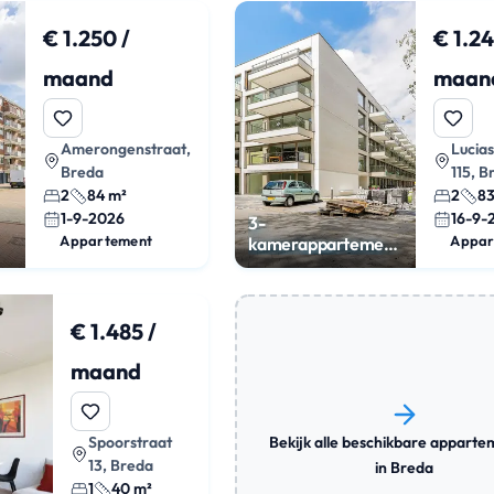
Breda
€ 1.250 /
€ 1.24
maand
maan
Amerongenstraat,
Lucia
Breda
115, B
2
84 m²
2
83
1-9-2026
16-9-
3-
Appartement
kamerappartement
met balkon in
Princenhage
€ 1.485 /
maand
Bekijk alle beschikbare appart
Spoorstraat
13, Breda
in Breda
1
40 m²