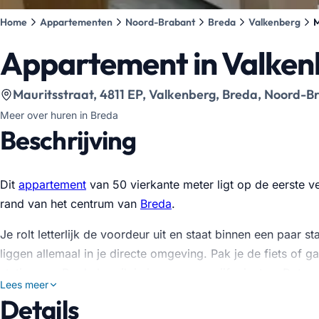
Home
Appartementen
Noord-Brabant
Breda
Valkenberg
M
Appartement in Valken
Bekijk locatie op kaart
:
Mauritsstraat, 4811 EP, Valkenberg, Breda, Noord-B
Meer over huren in Breda
Beschrijving
Dit
appartement
van 50 vierkante meter ligt op de eerste ve
rand van het centrum van
Breda
.
Je rolt letterlijk de voordeur uit en staat binnen een paar
liggen allemaal in je directe omgeving. Pak je de fiets of g
station van Breda bereik je in nog geen vijf minuten. Dat m
Lees meer
Details
Binnen vind je een woonkamer aan de voorzijde van het p